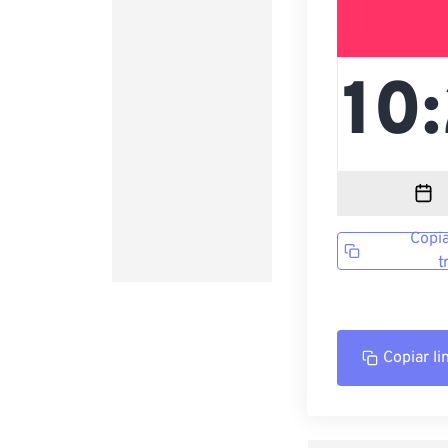
Copia
t
Copiar li