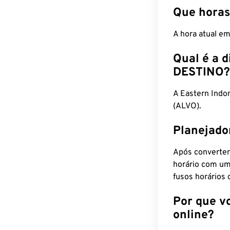
Que horas
A hora atual e
Qual é a d
DESTINO?
A Eastern Ind
(ALVO).
Planejado
Após converter
horário com um
fusos horários 
Por que v
online?