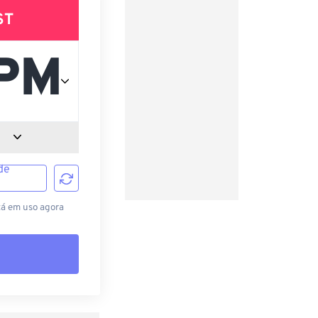
ST
de
tá em uso agora