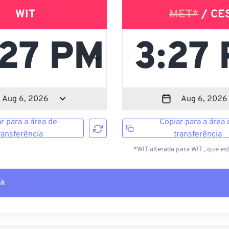
WIT
MET*
/ CE
r para a área de
Copiar para a área 
ransferência
transferência
*WIT alterada para WIT , que es
nk