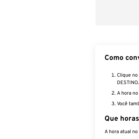
Como con
Clique no
DESTINO.
A hora no
Você tamb
Que horas
A hora atual n