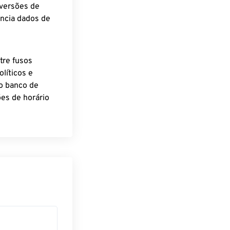
nversões de
encia dados de
tre fusos
líticos e
o banco de
es de horário