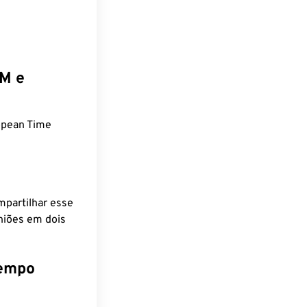
EM e
opean Time
mpartilhar esse
niões em dois
tempo