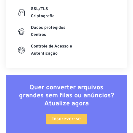
SSL/TLS
Criptografia
Dados protegidos
Centros
Controle de Acesso e
Autenticação
Quer converter arquivos
grandes sem filas ou anúncios?
Atualize agora
Inscrever-se