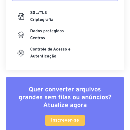
SSL/TLS
Criptografia
Dados protegidos
Centros
Controle de Acesso e
Autenticação
Quer converter arquivos
grandes sem filas ou anúncios?
Atualize agora
Inscrever-se