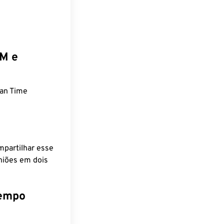
EM e
an Time
mpartilhar esse
niões em dois
tempo