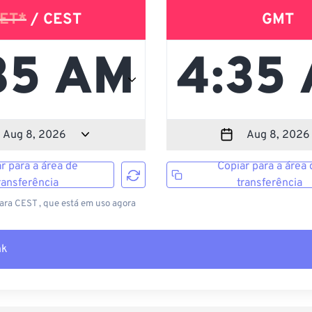
ET*
/ CEST
GMT
r para a área de
Copiar para a área 
ransferência
transferência
ara CEST , que está em uso agora
nk