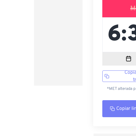
M
Copia
t
*MET alterada p
Copiar li