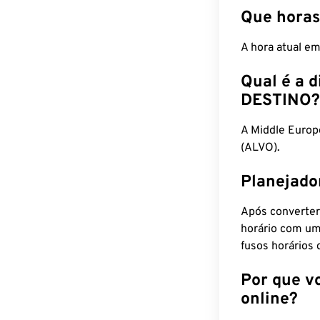
Que horas
A hora atual e
Qual é a d
DESTINO?
A Middle Euro
(ALVO).
Planejado
Após converter
horário com um
fusos horários 
Por que v
online?