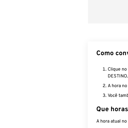
Como con
Clique no
DESTINO.
A hora no
Você tamb
Que horas
A hora atual n