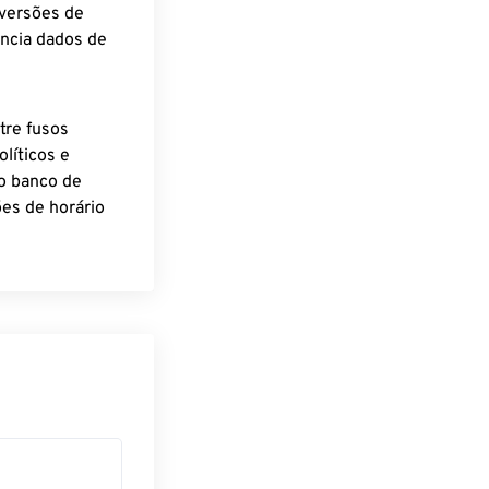
nversões de
encia dados de
tre fusos
líticos e
o banco de
es de horário