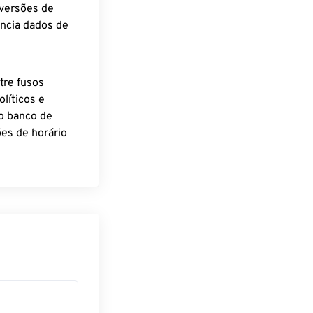
nversões de
encia dados de
tre fusos
líticos e
o banco de
es de horário