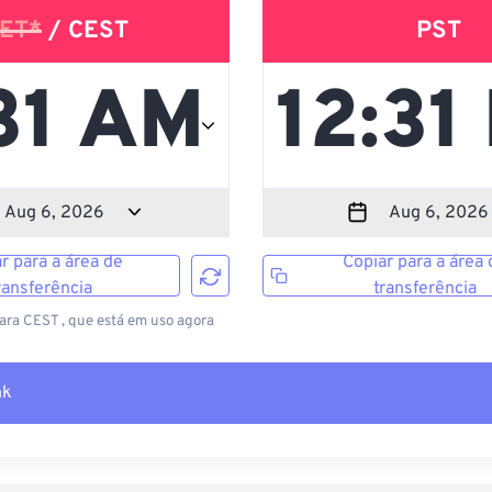
ET*
/ CEST
PST
r para a área de
Copiar para a área 
ransferência
transferência
ara CEST , que está em uso agora
nk