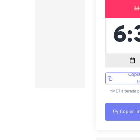
M
Copia
t
*MET alterada p
Copiar li