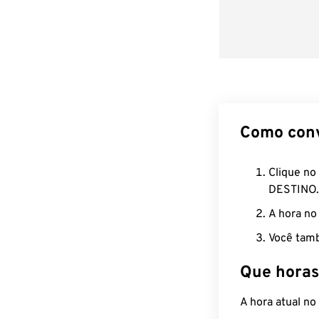
Como con
Clique no
DESTINO.
A hora no
Você tamb
Que horas
A hora atual n