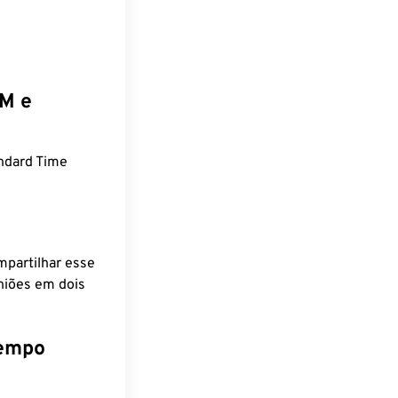
EM e
ndard Time
mpartilhar esse
niões em dois
tempo