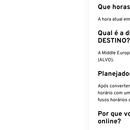
Que horas
A hora atual e
Qual é a d
DESTINO?
A Middle Euro
(ALVO).
Planejado
Após converter
horário com um
fusos horários 
Por que v
online?