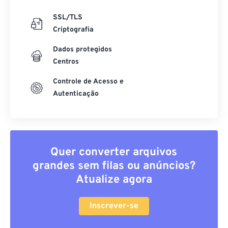
SSL/TLS
Criptografia
Dados protegidos
Centros
Controle de Acesso e
Autenticação
Quer converter arquivos
grandes sem filas ou anúncios?
Atualize agora
Inscrever-se