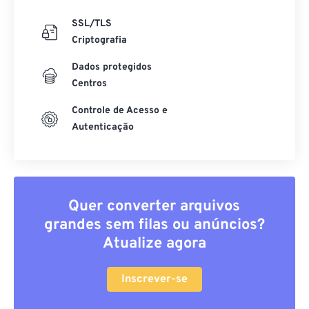
SSL/TLS
Criptografia
Dados protegidos
Centros
Controle de Acesso e
Autenticação
Quer converter arquivos
grandes sem filas ou anúncios?
Atualize agora
Inscrever-se