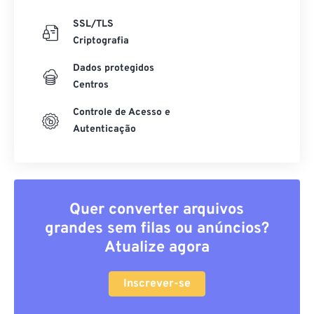
SSL/TLS
Criptografia
Dados protegidos
Centros
Controle de Acesso e
Autenticação
Quer converter arquivos
grandes sem filas ou anúncios?
Atualize agora
Inscrever-se