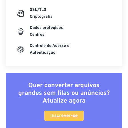
SSL/TLS
Criptografia
Dados protegidos
Centros
Controle de Acesso e
Autenticação
Quer converter arquivos
grandes sem filas ou anúncios?
Atualize agora
Inscrever-se