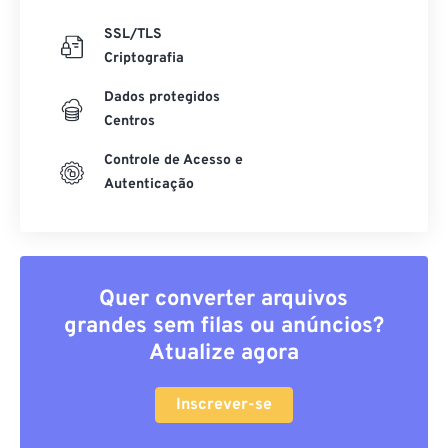
SSL/TLS
Criptografia
Dados protegidos
Centros
Controle de Acesso e
Autenticação
Quer converter arquivos
grandes sem filas ou anúncios?
Atualize agora
Inscrever-se