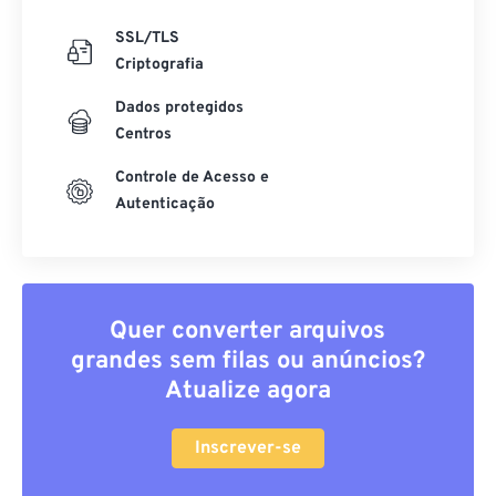
SSL/TLS
Criptografia
Dados protegidos
Centros
Controle de Acesso e
Autenticação
Quer converter arquivos
grandes sem filas ou anúncios?
Atualize agora
Inscrever-se