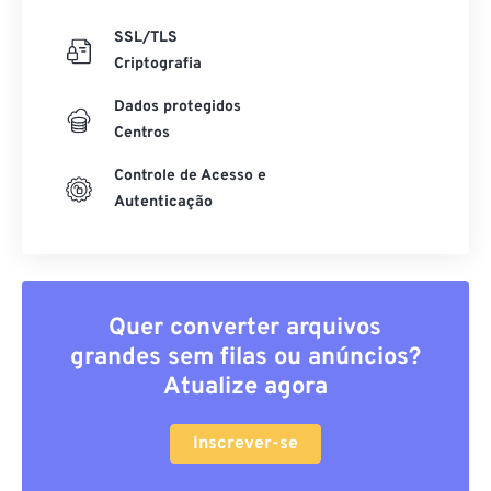
SSL/TLS
Criptografia
Dados protegidos
Centros
Controle de Acesso e
Autenticação
Quer converter arquivos
grandes sem filas ou anúncios?
Atualize agora
Inscrever-se