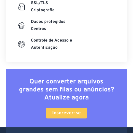
SSL/TLS
Criptografia
Dados protegidos
Centros
Controle de Acesso e
Autenticação
Quer converter arquivos
grandes sem filas ou anúncios?
Atualize agora
Inscrever-se