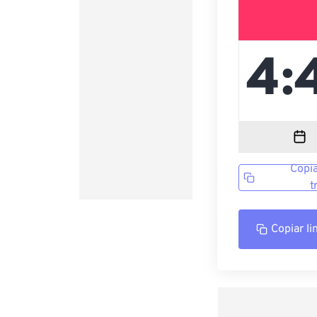
Copia
t
Copiar li