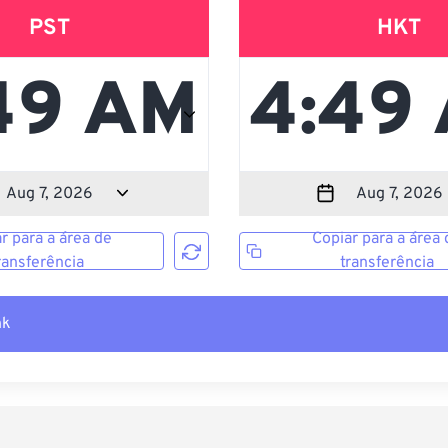
PST
HKT
r para a área de
Copiar para a área 
ransferência
transferência
nk