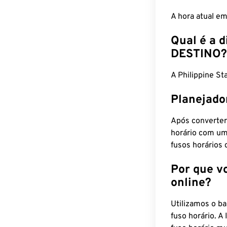
A hora atual e
Qual é a d
DESTINO?
A Philippine 
Planejado
Após converter
horário com um
fusos horários 
Por que v
online?
Utilizamos o b
fuso horário. A