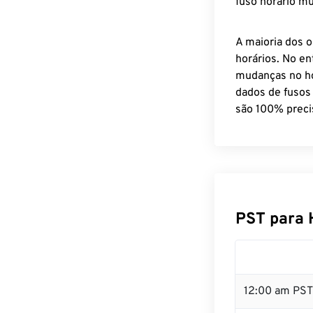
fuso horário mu
A maioria dos o
horários. No en
mudanças no ho
dados de fusos
são 100% preci
PST para 
12:00 am PST 