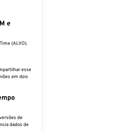
EM e
Time (ALVO).
mpartilhar esse
niões em dois
tempo
nversões de
encia dados de