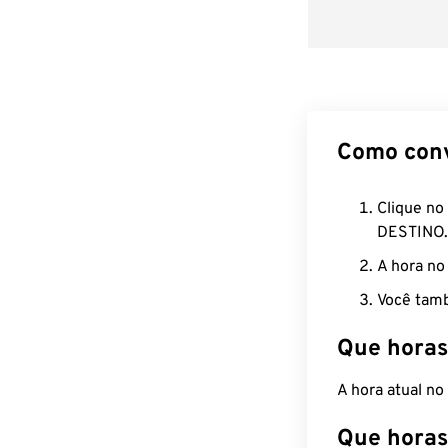
Como con
Clique no
DESTINO.
A hora no
Você tamb
Que horas
A hora atual n
Que horas