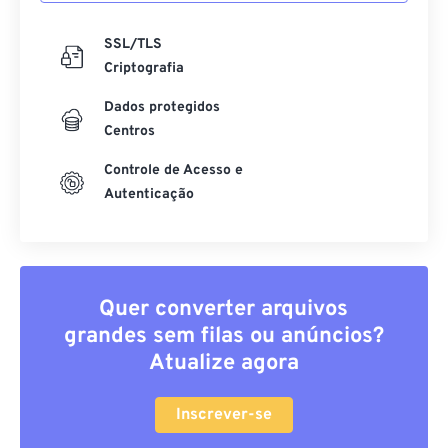
SSL/TLS
Criptografia
Dados protegidos
Centros
Controle de Acesso e
Autenticação
Quer converter arquivos
grandes sem filas ou anúncios?
Atualize agora
Inscrever-se