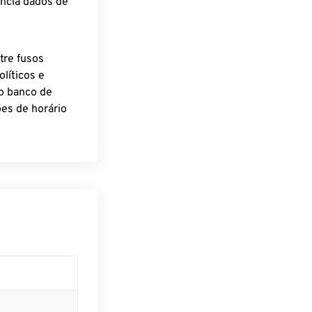
encia dados de
tre fusos
líticos e
o banco de
es de horário