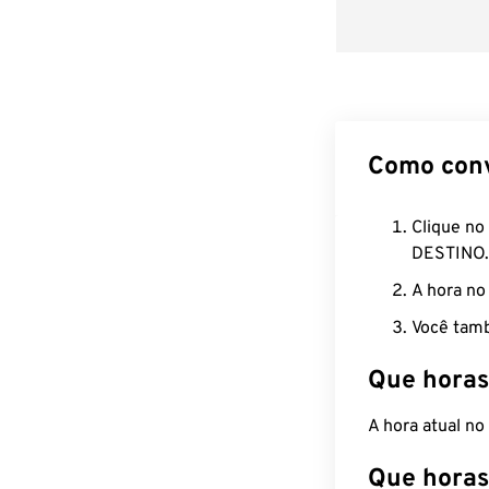
Como con
Clique no
DESTINO.
A hora no
Você tamb
Que horas
A hora atual n
Que horas