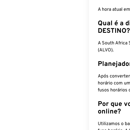
A hora atual e
Qual é a d
DESTINO?
A South Afric
(ALVO).
Planejado
Após converter
horário com um
fusos horários 
Por que v
online?
Utilizamos o b