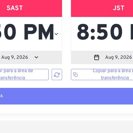
SAST
JST
r para a área de
Copiar para a área 
ransferência
transferência
nk