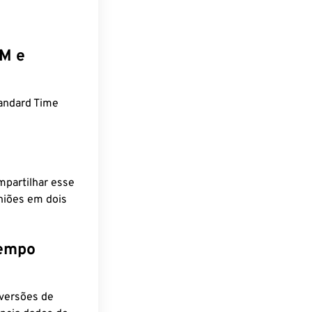
EM e
andard Time
mpartilhar esse
niões em dois
tempo
nversões de