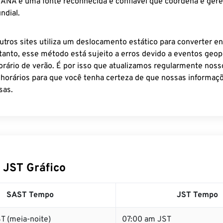
 IANA é uma fonte reconhecida e confiável que coordena e ger
ndial.
utros sites utiliza um deslocamento estático para converter en
tanto, esse método está sujeito a erros devido a eventos geopo
rário de verão. É por isso que atualizamos regularmente noss
 horários para que você tenha certeza de que nossas informaçõ
sas.
 JST Gráfico
SAST Tempo
JST Tempo
T (meia-noite)
07:00 am JST