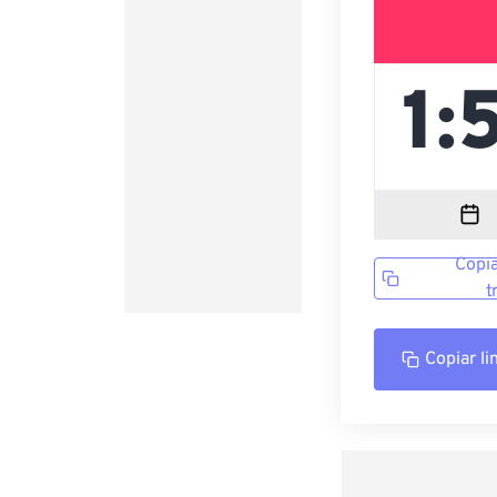
Copia
t
Copiar li