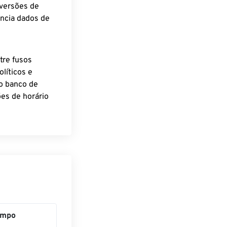
nversões de
encia dados de
tre fusos
líticos e
o banco de
es de horário
empo