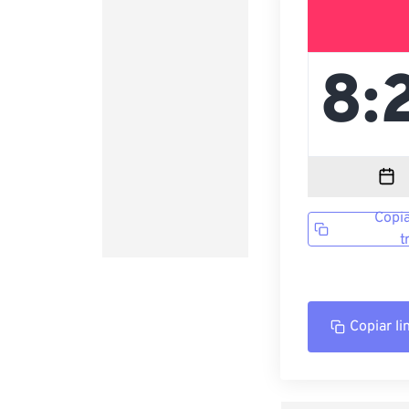
Copia
t
Copiar li