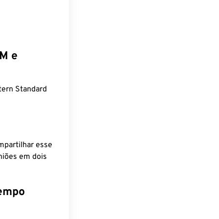
EM e
tern Standard
mpartilhar esse
niões em dois
tempo