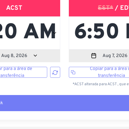
ACST
EST*
/ ED
r para a área de
Copiar para a área 
ransferência
transferência
*ACST alterada para ACST , que 
nk