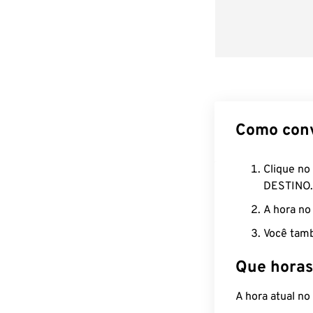
Como con
Clique no
DESTINO.
A hora no
Você tamb
Que horas
A hora atual n