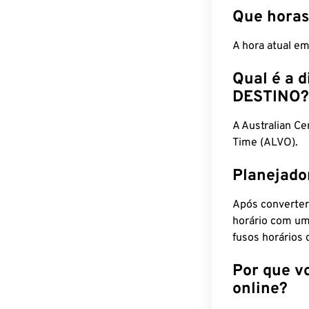
Que horas
A hora atual e
Qual é a d
DESTINO?
A Australian C
Time (ALVO).
Planejado
Após converter
horário com um
fusos horários 
Por que v
online?