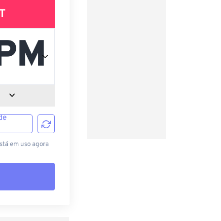
T
de
está em uso agora