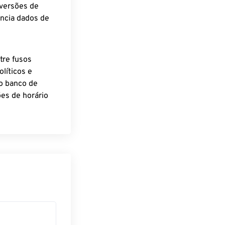
nversões de
encia dados de
tre fusos
líticos e
o banco de
es de horário