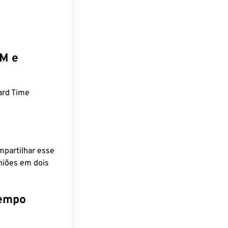
EM e
ard Time
mpartilhar esse
niões em dois
tempo