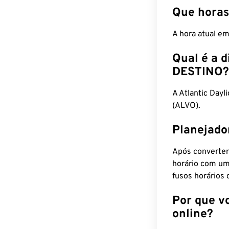
Que horas
A hora atual e
Qual é a d
DESTINO?
A Atlantic Day
(ALVO).
Planejado
Após converter
horário com um
fusos horários 
Por que v
online?