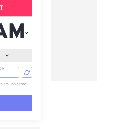
T
de
tá em uso agora