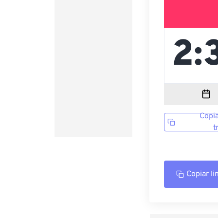
Copia
t
Copiar li