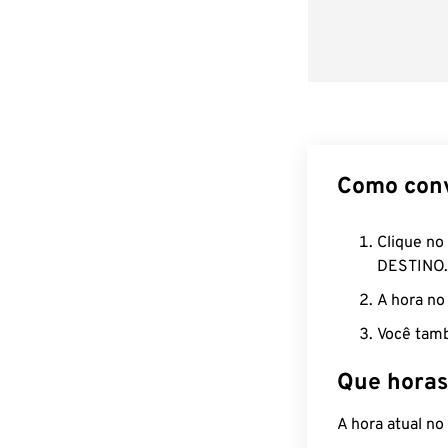
Como con
Clique no
DESTINO.
A hora no
Você tamb
Que horas
A hora atual n