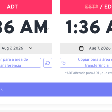
ADT
EST*
/ ED
r para a área de
Copiar para a área 
ransferência
transferência
*ADT alterada para ADT , que es
nk