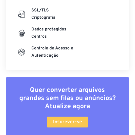
SSL/TLS
Criptografia
Dados protegidos
Centros
Controle de Acesso e
Autenticação
Quer converter arquivos
grandes sem filas ou anúncios?
Atualize agora
Inscrever-se