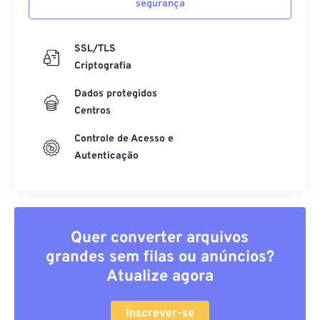
segurança
SSL/TLS
Criptografia
Dados protegidos
Centros
Controle de Acesso e
Autenticação
Quer converter arquivos
grandes sem filas ou anúncios?
Atualize agora
Inscrever-se