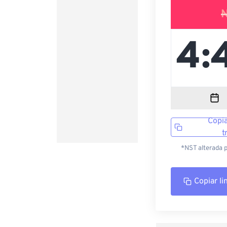
Copia
t
*NST alterada 
Copiar li