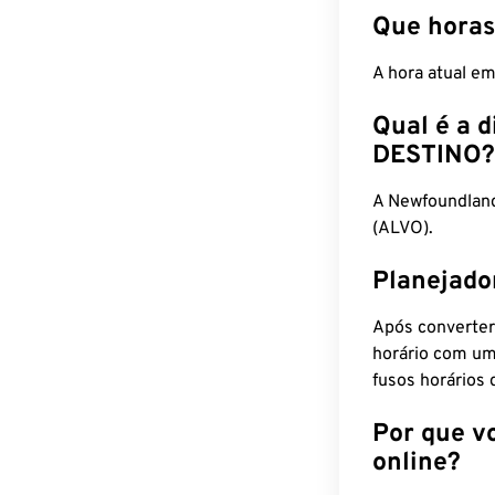
Que horas
A hora atual e
Qual é a d
DESTINO?
A Newfoundlan
(ALVO).
Planejado
Após converter
horário com um
fusos horários 
Por que v
online?