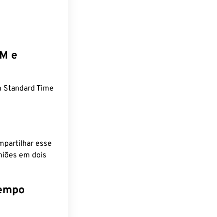
EM e
 Standard Time
mpartilhar esse
niões em dois
tempo