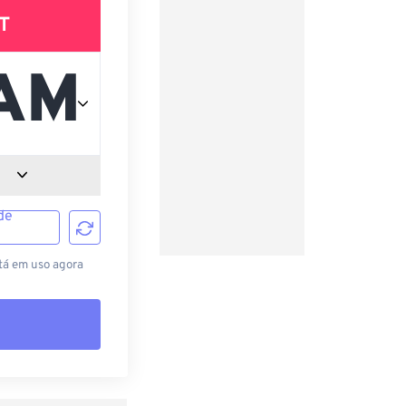
T
de
tá em uso agora