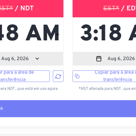
NST*
/ NDT
EST*
/ ED
r para a área de
Copiar para a área 
ransferência
transferência
para NDT , que está em uso agora
*NST alterada para NDT , que es
nk