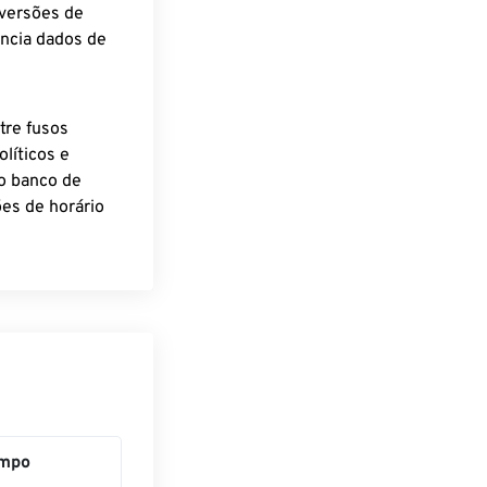
nversões de
encia dados de
tre fusos
líticos e
o banco de
es de horário
mpo