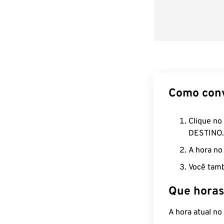
Como con
Clique no
DESTINO.
A hora no
Você tamb
Que horas
A hora atual n