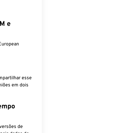
EM e
 European
mpartilhar esse
niões em dois
tempo
nversões de