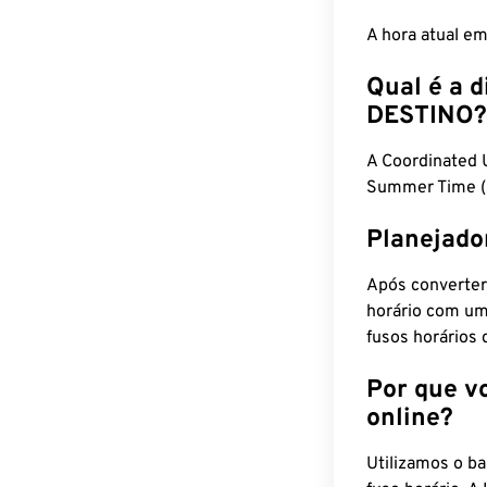
A hora atual e
Qual é a d
DESTINO?
A Coordinated
Summer Time (
Planejado
Após converter
horário com um
fusos horários 
Por que v
online?
Utilizamos o b