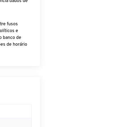
encia dados de
tre fusos
líticos e
o banco de
es de horário