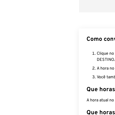
Como con
Clique no
DESTINO.
A hora no
Você tamb
Que horas
A hora atual n
Que horas