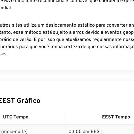
 IANA é uma fonte reconhecida e confiável que coordena e ger
ndial.
utros sites utiliza um deslocamento estático para converter en
tanto, esse método está sujeito a erros devido a eventos geopo
rário de verão. É por isso que atualizamos regularmente noss
 horários para que você tenha certeza de que nossas informaçõ
sas.
EEST Gráfico
UTC Tempo
EEST Tempo
 (meia-noite)
03:00 am EEST