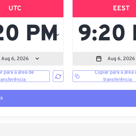
UTC
EEST
r para a área de
Copiar para a área 
ransferência
transferência
nk