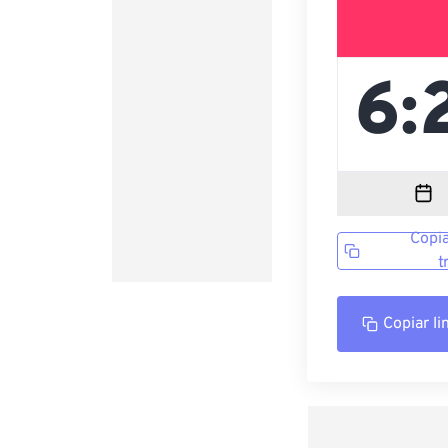
Copia
t
Copiar li