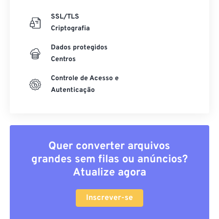
SSL/TLS
Criptografia
Dados protegidos
Centros
Controle de Acesso e
Autenticação
Quer converter arquivos
grandes sem filas ou anúncios?
Atualize agora
Inscrever-se