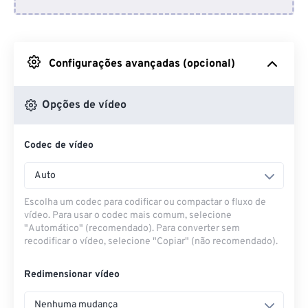
Do Dropbox
Do Google Drive
Configurações avançadas (opcional)
Do OneDrive
Opções de vídeo
Codec de vídeo
Da URL
Auto
Escolha um codec para codificar ou compactar o fluxo de
vídeo. Para usar o codec mais comum, selecione
"Automático" (recomendado). Para converter sem
recodificar o vídeo, selecione "Copiar" (não recomendado).
Redimensionar vídeo
Nenhuma mudança