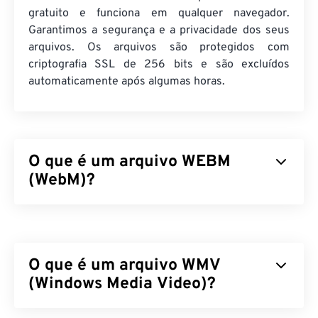
gratuito e funciona em qualquer navegador.
Garantimos a segurança e a privacidade dos seus
arquivos. Os arquivos são protegidos com
criptografia SSL de 256 bits e são excluídos
automaticamente após algumas horas.
O que é um arquivo WEBM
(WebM)?
O WebM (WEBM) é um contêiner de arquivos
com
licença livre,
projetado para a web.
Especificamente, foi projetado para ser compatível
O que é um arquivo WMV
com HTML5, originalmente. Ele suporta capítulos,
legendas, legendas ocultas, tags de metadados,
(Windows Media Video)?
streaming, anexos, codecs 3D, contêineres 3D e
reprodutores de hardware. O WEBM compacta
O Windows Media Video (WMV) é um formato de