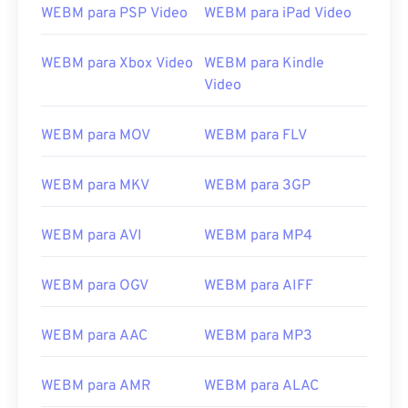
WEBM para PSP Video
WEBM para iPad Video
13
13
13
13
13
13
13
13
14
14
14
14
14
14
14
14
WEBM para Xbox Video
WEBM para Kindle
Video
15
15
15
15
15
15
15
15
16
16
16
16
16
16
16
16
WEBM para MOV
WEBM para FLV
17
17
17
17
17
17
17
17
18
18
18
18
18
18
18
18
WEBM para MKV
WEBM para 3GP
19
19
19
19
19
19
19
19
WEBM para AVI
WEBM para MP4
20
20
20
20
20
20
20
20
21
21
21
21
21
21
21
21
WEBM para OGV
WEBM para AIFF
22
22
22
22
22
22
22
22
WEBM para AAC
WEBM para MP3
23
23
23
23
23
23
23
23
24
24
24
24
24
24
WEBM para AMR
WEBM para ALAC
25
25
25
25
25
25