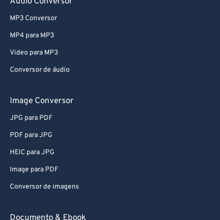
Audio Conversor
78
78
79
79
MP3 Conversor
80
80
MP4 para MP3
81
81
Video para MP3
82
82
Conversor de áudio
83
83
Image Conversor
84
84
85
85
JPG para PDF
86
86
PDF para JPG
87
87
HEIC para JPG
88
88
Image para PDF
89
89
Conversor de imagens
90
90
Documento & Ebook
91
91