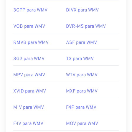
WMV também é fácil de converter para outros tipos
https://en.wikipedia.org/wiki/WebM
de arquivo de vídeo. No entanto, lembre-se de que
3GPP para WMV
DIVX para WMV
https://tools.google.com/dlpage/webmmf/
o processo de conversão pode causar perda de
qualidade da imagem. Se precisar de uma
VOB para WMV
DVR-MS para WMV
conversão,
o HandBrake
é uma ferramenta gratuita
e de código aberto para converter arquivos WMV.
RMVB para WMV
ASF para WMV
Desenvolvido por:
Microsoft
Lançamento inicial:
1999
3G2 para WMV
TS para WMV
Links úteis:
MPV para WMV
WTV para WMV
https://en.wikipedia.org/wiki/Windows_Media_Video
https://en.wikipedia.org/wiki/Advanced_Systems_Form
XVID para WMV
MXF para WMV
M1V para WMV
F4P para WMV
F4V para WMV
MOV para WMV