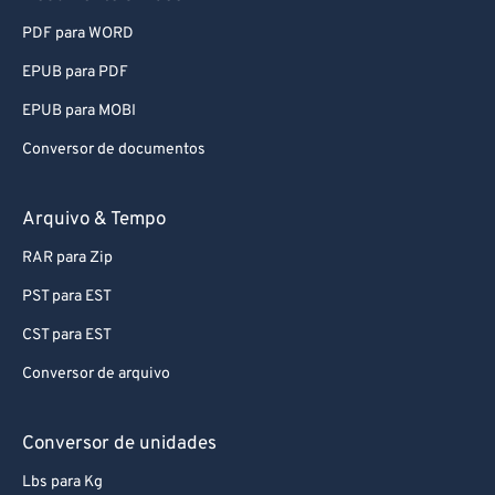
92
92
PDF para WORD
93
93
EPUB para PDF
94
94
EPUB para MOBI
95
95
Conversor de documentos
96
96
Arquivo & Tempo
97
97
98
98
RAR para Zip
99
99
PST para EST
CST para EST
Conversor de arquivo
Conversor de unidades
Lbs para Kg