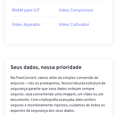
39
39
39
39
39
39
WebM para GIF
Video Compressor
40
40
40
40
40
40
41
41
41
41
41
41
Video Aparador
Video Cultivador
42
42
42
42
42
42
43
43
43
43
43
43
44
44
44
44
44
44
45
45
45
45
45
45
Seus dados, nossa prioridade
46
46
46
46
46
46
47
47
47
47
47
47
Na FreeConvert, vamos além da simples conversão de
arquivos — nós os protegemos. Nossa robusta estrutura de
48
48
48
48
48
48
segurança garante que seus dados estejam sempre
49
49
49
49
49
49
seguros, seja convertendo uma imagem, um vídeo ou um
documento. Com criptografia avançada, data centers
50
50
50
50
50
50
seguros e monitoramento rigoroso, cuidamos de todos os
aspectos da segurança dos seus dados.
51
51
51
51
51
51