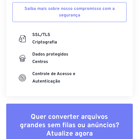
52
52
52
52
52
52
Saiba mais sobre nosso compromisso com a
53
53
53
53
53
53
segurança
54
54
54
54
54
54
SSL/TLS
55
55
55
55
55
55
Criptografia
56
56
56
56
56
56
Dados protegidos
57
57
57
57
57
57
Centros
58
58
58
58
58
58
Controle de Acesso e
59
59
59
59
59
59
Autenticação
60
60
61
61
62
62
Quer converter arquivos
63
63
grandes sem filas ou anúncios?
64
64
Atualize agora