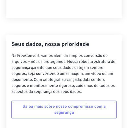
21
21
21
21
21
21
21
21
22
22
22
22
22
22
22
22
23
23
23
23
23
23
23
23
24
24
24
24
24
24
Seus dados, nossa prioridade
25
25
25
25
25
25
Na FreeConvert, vamos além da simples conversão de
26
26
26
26
26
26
arquivos — nós os protegemos. Nossa robusta estrutura de
27
27
27
27
27
27
segurança garante que seus dados estejam sempre
seguros, seja convertendo uma imagem, um vídeo ou um
28
28
28
28
28
28
documento. Com criptografia avançada, data centers
seguros e monitoramento rigoroso, cuidamos de todos os
29
29
29
29
29
29
aspectos da segurança dos seus dados.
30
30
30
30
30
30
31
31
31
31
31
31
Saiba mais sobre nosso compromisso com a
segurança
32
32
32
32
32
32
33
33
33
33
33
33