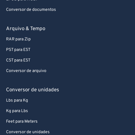
73
73
Conversor de documentos
74
74
75
75
Arquivo & Tempo
76
76
RAR para Zip
77
77
PST para EST
78
78
CST para EST
79
79
Conversor de arquivo
80
80
81
81
Conversor de unidades
82
82
Lbs para Kg
83
83
Kg para Lbs
84
84
Feet para Meters
85
85
Conversor de unidades