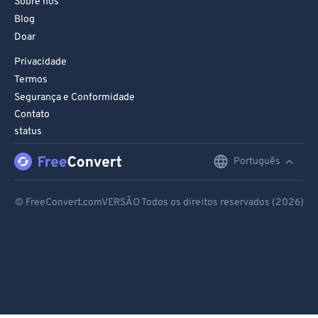
Sobre nós
Blog
Doar
Privacidade
Termos
Segurança e Conformidade
Contato
status
Português
English
Deutsch
© FreeConvert.comVERSÃO Todos os direitos reservados (2026)
Español
Français
Português
Italiano