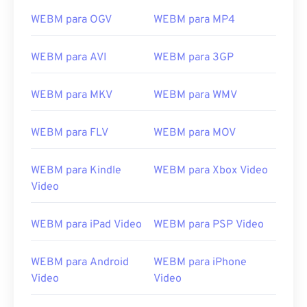
WEBM para OGV
WEBM para MP4
WEBM para AVI
WEBM para 3GP
00
00
00
00
00
00
00
00
WEBM para MKV
WEBM para WMV
WEBM para FLV
WEBM para MOV
00
00
00
00
00
00
00
00
01
01
01
01
01
01
01
01
WEBM para Kindle
WEBM para Xbox Video
Video
02
02
02
02
02
02
02
02
03
03
03
03
03
03
03
03
WEBM para iPad Video
WEBM para PSP Video
04
04
04
04
04
04
04
04
05
05
05
05
05
05
05
05
WEBM para Android
WEBM para iPhone
Video
Video
06
06
06
06
06
06
06
06