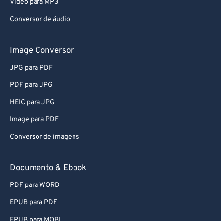
Video para MP3
60
60
Conversor de áudio
61
61
62
62
Image Conversor
63
63
JPG para PDF
64
64
PDF para JPG
65
65
HEIC para JPG
66
66
Image para PDF
67
67
Conversor de imagens
68
68
69
69
Documento & Ebook
70
70
PDF para WORD
71
71
EPUB para PDF
72
72
EPUB para MOBI