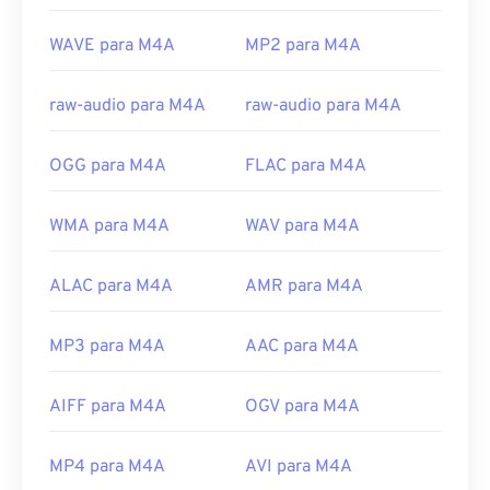
Experts Group
Lançamento inicial:
2001
WAVE para M4A
MP2 para M4A
Links úteis:
raw-audio para M4A
raw-audio para M4A
https://en.wikipedia.org/wiki/MPEG-4_Part_14
https://www.loc.gov/preservation/digital/formats/fdd/
OGG para M4A
FLAC para M4A
WMA para M4A
WAV para M4A
ALAC para M4A
AMR para M4A
MP3 para M4A
AAC para M4A
AIFF para M4A
OGV para M4A
MP4 para M4A
AVI para M4A