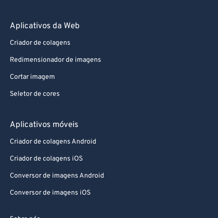
86
86
87
87
Aplicativos da Web
88
88
Criador de colagens
89
89
Redimensionador de imagens
90
90
Cortar imagem
91
91
Seletor de cores
92
92
93
93
Aplicativos móveis
94
94
Criador de colagens Android
95
95
Criador de colagens iOS
96
96
Conversor de imagens Android
97
97
Conversor de imagens iOS
98
98
99
99