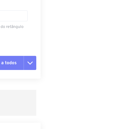
 do retângulo
 a todos
 as opções
da predefinição
definição