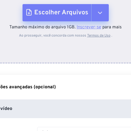
Escolher Arquivos
Tamanho máximo do arquivo 1GB.
Inscrever-se
para mais
Do dispositivo
Ao prosseguir, você concorda com nossos
Termos de Uso
.
Do Dropbox
Do Google Drive
ões avançadas (opcional)
Do OneDrive
vídeo
Da URL