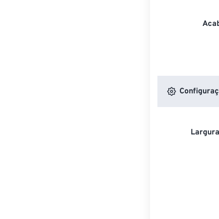
Acab
Configuraç
Largura