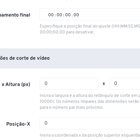
01
01
01
01
02
02
02
02
amento final
00
:
00
:
00
.
00
03
03
03
03
00
00
00
00
Especifique a posição final do ajuste (HH:MM:SS.M
00:00:00.00 para desativar.
04
04
04
04
01
01
01
01
05
05
05
05
02
02
02
02
06
06
06
06
03
03
03
03
ões de corte de vídeo
07
07
07
07
04
04
04
04
08
08
08
08
05
05
05
05
x
 x Altura (px)
09
09
09
09
06
06
06
06
Insira a largura e a altura do retângulo de corte em p
10
10
10
10
07
07
07
07
10000). Os números ímpares das dimensões serão
para o número par mais próximo.
11
11
11
11
08
08
08
08
12
12
12
12
09
09
09
09
Posição-X
13
13
13
13
10
10
10
10
Insira a coordenada x da posição superior esquerda