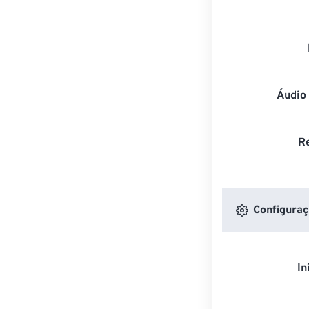
Áudio
R
Configuraç
In