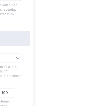
o vídeo, são
as legendas
ivadas ou
xo de áudio.
tico"
udio, selecione
volume,