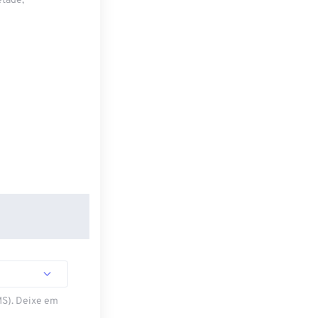
etade,
MS). Deixe em