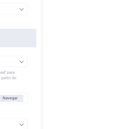
oad' para
 partir do
Navegar