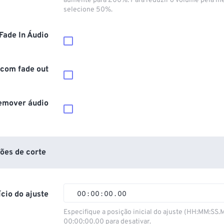
aumente para 200%. Para reduzir o volume pela m
selecione 50%.
Fade In Áudio
 com fade out
emover áudio
ões de corte
ício do ajuste
00
:
00
:
00
.
00
00
00
00
00
Especifique a posição inicial do ajuste (HH:MM:SS.
00:00:00.00 para desativar.