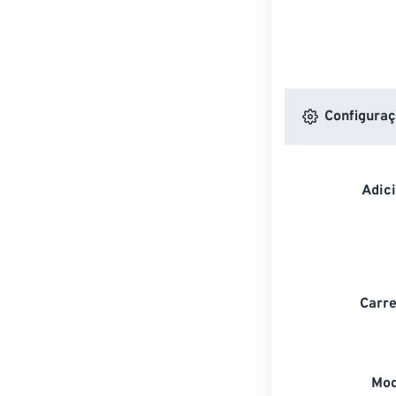
Configuraç
Adic
Carre
Mod