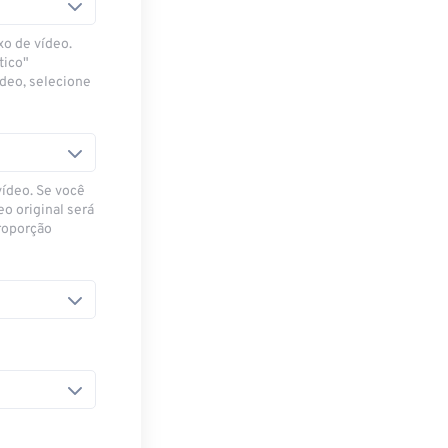
xo de vídeo.
tico"
ídeo, selecione
vídeo. Se você
eo original será
proporção