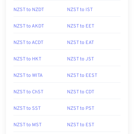
NZST to NZDT
NZST to IST
NZST to AKDT
NZST to EET
NZST to ACDT
NZST to EAT
NZST to HKT
NZST to JST
NZST to WITA
NZST to EEST
NZST to ChST
NZST to CDT
NZST to SST
NZST to PST
NZST to MST
NZST to EST