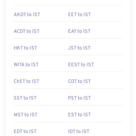
AKDT to IST
EET to IST
ACDT to IST
EAT to IST
HKT to IST
JST to IST
WITA to IST
EEST to IST
ChST to IST
CDT to IST
SST to IST
PST to IST
MST to IST
EST to IST
EDT to IST
IDT to IST