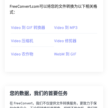
20
20
20
20
20
20
20
20
FreeConvert.com可以将您的文件转换为以下相关格
式：
21
21
21
21
21
21
21
21
22
22
22
22
22
22
22
22
Video 到 GIF 转换器
Video 到 MP3
23
23
23
23
23
23
23
23
24
24
24
24
24
24
Video 压缩机
Video 修剪器
25
25
25
25
25
25
Video 农作物
WebM 到 GIF
26
26
26
26
26
26
27
27
27
27
27
27
28
28
28
28
28
28
29
29
29
29
29
29
30
30
30
30
30
30
您的数据，我们的首要任务
31
31
31
31
31
31
在 FreeConvert，我们不仅提供文件转换服务，更致力于保
32
32
32
32
32
32