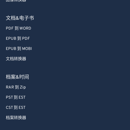
图像转换器
72
72
73
73
文档&电子书
74
74
PDF 到 WORD
75
75
EPUB 到 PDF
76
76
EPUB 到 MOBI
77
77
文档转换器
78
78
79
79
档案&时间
80
80
RAR 到 Zip
81
81
PST 到 EST
82
82
CST 到 EST
83
83
档案转换器
84
84
85
85