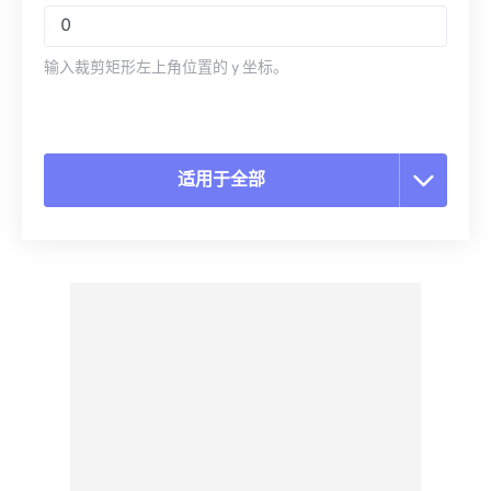
输入裁剪矩形左上角位置的 y 坐标。
适用于全部
重置所有选项
从预设应用
另存为预设