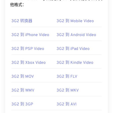
他格式：
3G2 转换器
3G2 到 Mobile Video
3G2 到 iPhone Video
3G2 到 Android Video
00
00
00
00
00
00
00
00
3G2 到 PSP Video
3G2 到 iPad Video
00
00
00
00
00
00
00
00
3G2 到 Xbox Video
3G2 到 Kindle Video
01
01
01
01
01
01
01
01
3G2 到 MOV
3G2 到 FLV
02
02
02
02
02
02
02
02
03
03
03
03
03
03
03
03
3G2 到 WMV
3G2 到 MKV
04
04
04
04
04
04
04
04
05
05
05
05
05
05
05
05
3G2 到 3GP
3G2 到 AVI