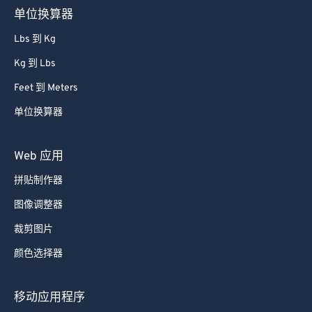
单位换算器
86
86
Lbs 到 Kg
87
87
Kg 到 Lbs
88
88
Feet 到 Meters
89
89
单位换算器
90
90
91
91
Web 应用
92
92
拼贴制作器
93
93
图像调整器
94
94
裁剪图片
95
95
颜色选择器
96
96
97
97
移动应用程序
98
98