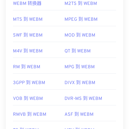
3G2 是一种灵活的文件格式，支持通过
Timed Text
WEBM 转换器
M2TS 到 WEBM
添加字幕和副标题。它不支持交互式菜单，但与提供
VLC 媒体播放器
和
MPlayer
可以在任何操作系统 (OS)
此类支持的免费第三方工具兼容。例如
AutoGK
。
上打开 WEBM 文件。其他适合打开 WEBM 的播放器
MTS 到 WEBM
MPEG 到 WEBM
开发者：
第三代合作伙伴计划 2 (3GPP2)
包括适用于 Microsoft Windows 操作系统的
Winamp
和适用于 Mac OS X 操作系统的
Elmedia
。
首次发行：
1998年
SWF 到 WEBM
MOD 到 WEBM
微软浏览器没有内置 WebM
编解码器
。因此，需要单
有用的链接：
独安装
编解码器
。不过，大多数浏览器都支持
M4V 到 WEBM
QT 到 WEBM
https://en.wikipedia.org/wiki/3rd_Generation_Partnersh
WEBM 文件。
http://www.3gpp2.org/
开发者：
Google
；
CoreCodec, Inc。
RM 到 WEBM
MPG 到 WEBM
首次发布：
2010 年
3GPP 到 WEBM
DIVX 到 WEBM
有用的链接：
https://en.wikipedia.org/wiki/WebM
VOB 到 WEBM
DVR-MS 到 WEBM
https://tools.google.com/dlpage/webmmf/
RMVB 到 WEBM
ASF 到 WEBM