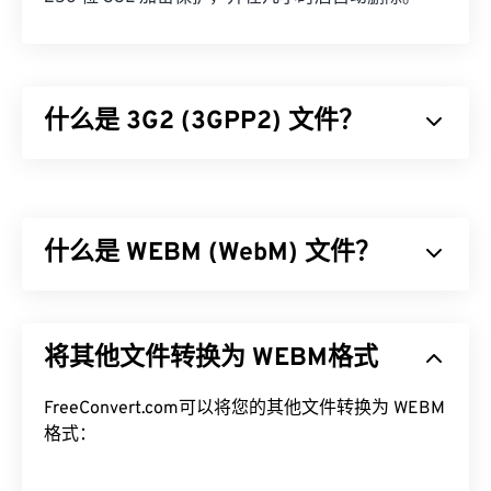
什么是 3G2 (3GPP2) 文件？
3GPP2 (3G2) 是一种专为第三代 (3G) 码分多址
(CDMA2000) 网络设计的多媒体容器格式。由于
CDMA 是一项移动技术，因此 3G2 格式允许 CDMA
什么是 WEBM (WebM) 文件？
网络上的手机通过高速无线连接捕获、保存、传送和
播放媒体。
WebM (WEBM) 是一个专为 Web 设计的
免费授权
文
如何打开 3G2 文件？
件容器。具体来说，它最初设计为与 HTML5 兼容。
将其他文件转换为 WEBM格式
它支持章节、字幕、副标题、元数据标签、流媒体、
打开 3G2 的最佳应用程序是 Apple
QuickTime
。尽
附件、3D 编解码器、3D 容器和硬件播放器。
管 3G2 是为移动设备设计的，但该文件格式在大多
WEBM 使用
FreeConvert.com可以将您的其他文件转换为 WEBM
VP8
或
VP9
编解码器压缩视频流，使用
数操作系统上都可以轻松打开，包括 Linux、Mac 和
Vorbis
格式：
或
Opus
编解码器压缩音频。
Windows。
如何打开 WEBM 文件？