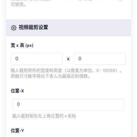
可禁用。
视频裁剪设置
宽 x 高 (px)
x
输入裁剪矩形的宽度和高度（以像素为单位，0 - 10000）。
奇数尺寸数字将向下舍入为最接近的偶数。
位置-X
输入裁剪矩形左上角位置的 x 坐标
位置-Y