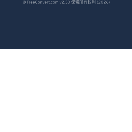
© FreeConvert.com
v2.30
保留所有权利 (2026)
Español
Français
Português
Italiano
Dutch
日本語
简体中文
繁體中文
한국어
Svenska
Türkçe