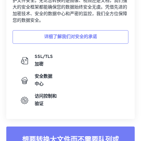
护文件安全。无论您转换的是图像、视频还是文档，我们强
33
33
33
33
33
33
大的安全框架都能确保您的数据始终安全无虞。凭借先进的
加密技术、安全的数据中心和严密的监控，我们全方位保障
34
34
34
34
34
34
您的数据安全。
35
35
35
35
35
35
详细了解我们对安全的承诺
36
36
36
36
36
36
37
37
37
37
37
37
SSL/TLS
38
38
38
38
38
38
加密
39
39
39
39
39
39
安全数据
40
40
40
40
40
40
中心
41
41
41
41
41
41
访问控制和
42
42
42
42
42
42
验证
43
43
43
43
43
43
44
44
44
44
44
44
45
45
45
45
45
45
想要转换大文件而不需要队列或