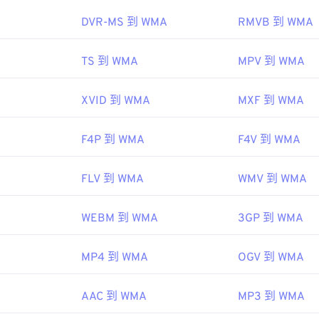
45
45
45
48
48
48
DVR-MS 到 WMA
RMVB 到 WMA
46
46
46
49
49
49
ipedia.org/wiki/Windows_Media_Audio
47
47
47
TS 到 WMA
MPV 到 WMA
50
50
50
microsoft.com/en-us/windows/desktop/medfound/windows-me
48
48
48
51
51
51
XVID 到 WMA
MXF 到 WMA
49
49
49
52
52
52
50
50
50
53
53
53
F4P 到 WMA
F4V 到 WMA
51
51
51
54
54
54
52
52
52
FLV 到 WMA
WMV 到 WMA
55
55
55
53
53
53
56
56
56
WEBM 到 WMA
3GP 到 WMA
54
54
54
57
57
57
55
55
55
MP4 到 WMA
OGV 到 WMA
58
58
58
56
56
56
59
59
59
AAC 到 WMA
MP3 到 WMA
57
57
57
60