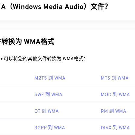
32
32
32
（Windows Media Audio）文件？
35
35
35
G2 文件？
33
33
33
36
36
36
佳应用程序是 Apple
QuickTime
。尽管 3G2 是为移动设备设计
了
Windows Media Audio (WMA)
文件格式，以与 MP3 文件格式竞
34
34
34
37
37
37
统上都可以轻松打开，包括 Linux、Mac 和 Windows。
器，也是一种音频格式。自 1999 年诞生以来，WMA 不断发
35
35
35
A Pro
、
WMA Lossless
和
WMA Voice
。它是
Windows Media
的
38
38
38
灵活的文件格式，支持通过
转换为 WMA格式
Timed Text
添加字幕和副标题。它不支
indows Media 的开发。
36
36
36
支持的免费第三方工具兼容。例如
AutoGK
。
39
39
39
37
37
37
作伙伴计划 2 (3GPP2)
WMA 文件？
rt.com可以将您的其他文件转换为 WMA格式：
40
40
40
38
38
38
98年
41
41
41
edia
的核心组件，
Windows Media Player
支持 WMA 文件，并
39
39
39
M2TS 到 WMA
MTS 到 WMA
序。然而，由于
WMA
文件相对普及，许多其他播放器和程序也支
42
42
42
经常用于在线流媒体播放。
40
40
40
ipedia.org/wiki/3rd_Generation_Partnership_Project_2
43
43
43
SWF 到 WMA
MOD 到 WMA
WMA 文件的程序包括
VLC 媒体播放器
41
41
和
UltraMixer
41
。对于移动设
pp2.org/
44
44
44
a Console
，它有适用于
Apple iOS
、
Google Android
和
Windo
42
42
42
QT 到 WMA
RM 到 WMA
45
45
45
 10 Mobile 的
版本。
43
43
43
46
46
46
3GPP 到 WMA
DIVX 到 WMA
44
44
44
47
47
47
99年