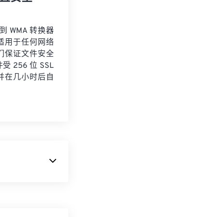
 到 WMA 转换器
适用于任何网络
们保证文件安全
 256 位 SSL
并在几小时后自
多媒体容器格式。由
速无线连接捕获、