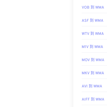
有用的链接：
VOB 到 WMA
https://en.wik
ASF 到 WMA
https://docs.
WTV 到 WMA
M1V 到 WMA
MOV 到 WMA
MKV 到 WMA
AVI 到 WMA
AIFF 到 WMA