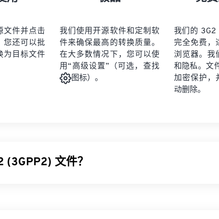
21
21
21
21
19
19
19
19
22
22
22
22
20
20
20
20
源文件并点击
我们使用开源软件和定制软
我们的 3G2
23
23
23
23
。您还可以批
件来确保最高的转换质量。
完全免费，
21
21
21
21
24
24
24
换为目标文件
在大多数情况下，您可以使
浏览器。我
22
22
22
22
用“高级设置”（可选，查找
和隐私。文件受
25
25
25
23
23
23
23
加密保护，
图标）。
26
26
26
动删除。
24
24
24
27
27
27
25
25
25
28
28
28
26
26
26
29
29
29
27
27
27
30
30
30
 (3GPP2) 文件？
28
28
28
31
31
31
29
29
29
32
32
32
2) 是一种专为第三代 (3G) 码分多址 (CDMA2000) 网络设计的
30
30
30
33
33
33
一项移动技术，因此 3G2 格式允许 CDMA 网络上的手机通过高
31
31
31
播放媒体。
34
34
34