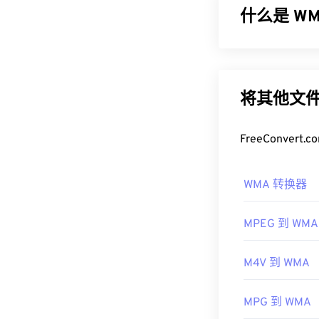
什么是 WMA
如何打开 3
打开 3G2 的最
微软最初开发
式在大多数操作系
一种音频编解码
更新版本：
WM
3G2 是一种
将其他文件
但微软已停止了 W
但与提供此类
开发者：
第三代合
如何打开 
FreeConve
首次发行：
19
作为
Windows M
WMA 转换器
有用的链接：
文件的默认程
WMA 文件也
https://en.wik
MPEG 到 WMA
其他可以打开 
http://www.3g
OverDrive Medi
M4V 到 WMA
Phone/Windows
开发者：
微软
MPG 到 WMA
首次发行：
19