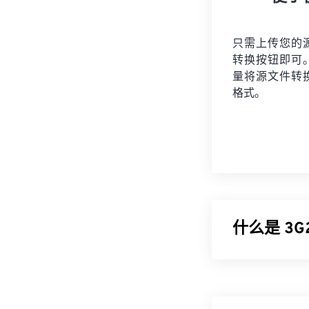
只需上传您的
转换按钮即可
量将
源文件
转
格式。
什么是 3G2
3GPP2 (3G
于 CDMA 是
保存、传送和