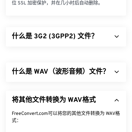
位 SSL 加密保护，并在几小时后自动删除。
什么是 3G2 (3GPP2) 文件？
3GPP2 (3G2) 是一种专为第三代 (3G) 码分多址
(CDMA2000) 网络设计的多媒体容器格式。由于
CDMA 是一项移动技术，因此 3G2 格式允许 CDMA
什么是 WAV（波形音频）文件？
网络上的手机通过高速无线连接捕获、保存、传送和
播放媒体。
波形音频 (WAV) 是最流行的未压缩音频文件数字音
如何打开 3G2 文件？
频格式。WAV 是 IBM 和 Windows 对
资源交换文件格
将其他文件转换为 WAV格式
式 (RIFF)
进行迭代的成果。WAV 文件比
M4A
和
MP3
打开 3G2 的最佳应用程序是 Apple
QuickTime
。尽
文件大得多，因此不太适合消费者在便携式播放器上
管 3G2 是为移动设备设计的，但该文件格式在大多
使用。然而，它们的音质确实优于 M4A 和 MP3。
FreeConvert.com可以将您的其他文件转换为 WAV格
数操作系统上都可以轻松打开，包括 Linux、Mac 和
式：
Windows。
如何打开 WAV 文件？