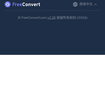
简体中文
English
92
92
93
93
Deutsch
© FreeConvert.com
v2.30
保留所有权利 (2026)
94
94
Español
95
95
Français
96
96
Português
97
97
Italiano
98
98
99
99
Dutch
日本語
简体中文
繁體中文
한국어