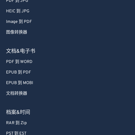
PDF 到 JPG
66
66
HEIC 到 JPG
67
67
Image 到 PDF
68
68
图像转换器
69
69
70
70
文档&电子书
71
71
PDF 到 WORD
72
72
EPUB 到 PDF
73
73
EPUB 到 MOBI
74
74
文档转换器
75
75
76
76
档案&时间
77
77
RAR 到 Zip
78
78
PST 到 EST