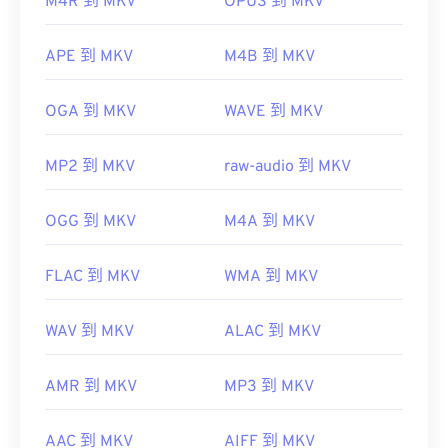
M4R 到 MKV
OPUS 到 MKV
首次发行：
2002 年
有用的链接：
APE 到 MKV
M4B 到 MKV
https://en.wikipedia.org/wiki/Matroska
OGA 到 MKV
WAVE 到 MKV
https://www.matroska.org/
MP2 到 MKV
raw-audio 到 MKV
OGG 到 MKV
M4A 到 MKV
FLAC 到 MKV
WMA 到 MKV
WAV 到 MKV
ALAC 到 MKV
AMR 到 MKV
MP3 到 MKV
AAC 到 MKV
AIFF 到 MKV