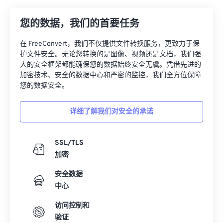
26
26
26
26
26
26
您的数据，我们的首要任务
27
27
27
27
27
27
28
28
28
28
28
28
在 FreeConvert，我们不仅提供文件转换服务，更致力于保
护文件安全。无论您转换的是图像、视频还是文档，我们强
29
29
29
29
29
29
大的安全框架都能确保您的数据始终安全无虞。凭借先进的
30
30
30
30
30
30
加密技术、安全的数据中心和严密的监控，我们全方位保障
您的数据安全。
31
31
31
31
31
31
32
32
32
32
32
32
详细了解我们对安全的承诺
33
33
33
33
33
33
34
34
34
34
34
34
SSL/TLS
加密
35
35
35
35
35
35
安全数据
36
36
36
36
36
36
中心
37
37
37
37
37
37
访问控制和
38
38
38
38
38
38
验证