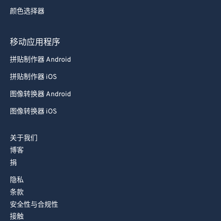
92
92
颜色选择器
93
93
94
94
移动应用程序
95
95
拼贴制作器 Android
96
96
拼贴制作器 iOS
97
97
图像转换器 Android
98
98
图像转换器 iOS
99
99
关于我们
博客
捐
隐私
条款
安全性与合规性
接触