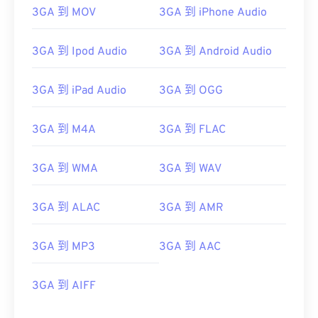
3GA 到 MOV
3GA 到 iPhone Audio
00
00
00
00
00
00
00
00
01
01
01
01
01
01
01
01
3GA 到 Ipod Audio
3GA 到 Android Audio
02
02
02
02
02
02
02
02
03
03
03
03
03
03
03
03
3GA 到 iPad Audio
3GA 到 OGG
04
04
04
04
04
04
04
04
3GA 到 M4A
3GA 到 FLAC
05
05
05
05
05
05
05
05
06
06
06
06
06
06
06
06
3GA 到 WMA
3GA 到 WAV
07
07
07
07
07
07
07
07
3GA 到 ALAC
3GA 到 AMR
08
08
08
08
08
08
08
08
09
09
09
09
09
09
09
09
3GA 到 MP3
3GA 到 AAC
10
10
10
10
10
10
10
10
11
11
11
11
11
11
11
11
3GA 到 AIFF
12
12
12
12
12
12
12
12