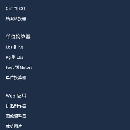
79
79
CST 到 EST
80
80
档案转换器
81
81
82
82
单位换算器
83
83
Lbs 到 Kg
84
84
Kg 到 Lbs
85
85
Feet 到 Meters
86
86
单位换算器
87
87
88
88
Web 应用
89
89
拼贴制作器
90
90
图像调整器
91
91
裁剪图片