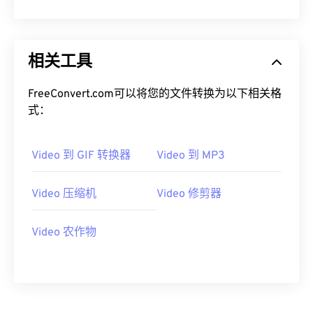
13
13
13
13
13
13
13
13
14
14
14
14
14
14
14
14
相关工具
15
15
15
15
15
15
15
15
16
16
16
16
16
16
16
16
FreeConvert.com可以将您的文件转换为以下相关格
17
17
17
17
17
17
17
17
式：
18
18
18
18
18
18
18
18
19
19
19
19
19
19
19
19
Video 到 GIF 转换器
Video 到 MP3
20
20
20
20
20
20
20
20
Video 压缩机
Video 修剪器
21
21
21
21
21
21
21
21
22
22
22
22
22
22
22
22
Video 农作物
23
23
23
23
23
23
23
23
24
24
24
24
24
24
25
25
25
25
25
25