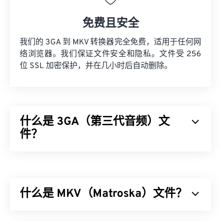
免费且安全
我们的 3GA 到 MKV 转换器完全免费，适用于任何网
络浏览器。我们保证文件安全和隐私。文件受 256
位 SSL 加密保护，并在几小时后自动删除。
什么是 3GA（第三代音频）文
件？
第三代音频 (3GA) 文件格式是 3GPP 多媒体容器的
音频流部分，专为 3G
通用移动通信系统 (UMTS)
移
动网络设计。由于 3GA 文件经过高度压缩且侧重于
什么是 MKV（Matroska）文件？
窄带信号，因此不适合用作音乐文件。
如何打开 3GA 文件？
Matroska (MKV) 是一种免费的开源容器标准，它能