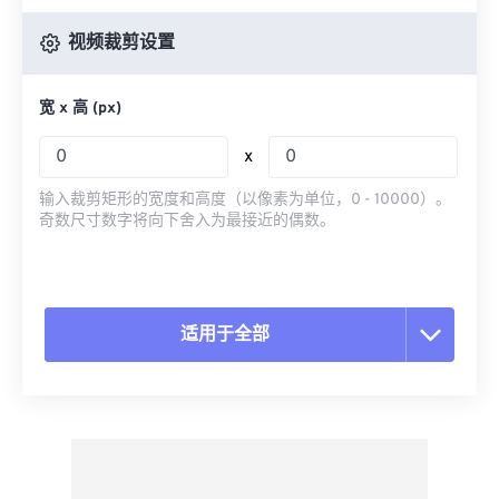
视频裁剪设置
宽 x 高 (px)
x
输入裁剪矩形的宽度和高度（以像素为单位，0 - 10000）。
奇数尺寸数字将向下舍入为最接近的偶数。
适用于全部
重置所有选项
从预设应用
另存为预设