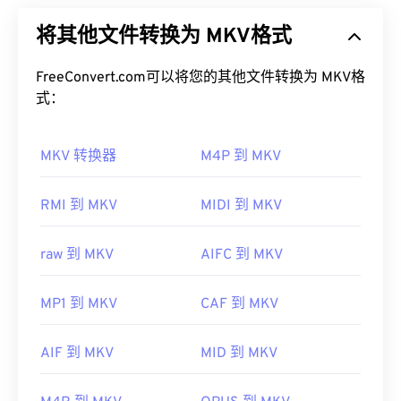
够在单一文件格式中存储无限量的视听和多媒体文
默认情况下，3GA 文件可在
VLC 媒体播放器
和
Mac
将其他文件转换为 MKV格式
件。由于它是开源的，用户可以使用
开源软件
对其进
版 QuickTime
中打开。3GA 文件也可在大多数手机
行自定义。其名称源于“套娃”（
Matryoshka
），这
的录音机应用程序中打开。由于 3GA 文件常用于彩
是一种著名的俄罗斯手工艺品，由一组尺寸逐渐减小
FreeConvert.com可以将您的其他文件转换为 MKV格
信，因此大多数
3G 移动设备
都可以打开它们。
的木制娃娃相互嵌套而成。
式：
其他可以打开 3GA 文件的程序包括
Media Player
如何打开 MKV 文件？
Classic
、
RealPlayer
和
MPlayer
。如果打开 3GA 文
MKV 转换器
M4P 到 MKV
件时出现问题，请重命名文件，使其包含扩展名
打开 MKV 文件的最佳方法是使用
VLC 媒体播放器
。
“3GP”，然后尝试再次打开。
该播放器兼容所有操作系统和平台。这一点很重要，
RMI 到 MKV
MIDI 到 MKV
开发者：
第三代合作伙伴计划（3GPP）
因为 MKV 并非行业标准，这意味着其他媒体播放器
可能不支持它。
首次发行：
1999年
raw 到 MKV
AIFC 到 MKV
此外，MKV 不使用编解码器来压缩文件大小，这意
有用的链接：
味着文件可能非常大。因此，打开 MKV 文件的另一
MP1 到 MKV
CAF 到 MKV
https://en.wikipedia.org/wiki/Adaptive_Multi-
种方法是下载与所选媒体播放器兼容的适当编解码
Rate_audio_codec
器。为此，请从受信任的站点（例如
Ninite
）下载
联
AIF 到 MKV
MID 到 MKV
合社区编解码器包 (CCCP)
。
https://download.cnet.com/s/3ga-player/
开发者：
Matroska