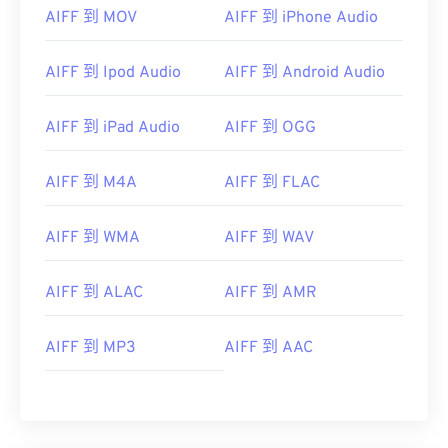
AIFF 到 MOV
AIFF 到 iPhone Audio
01
01
01
01
01
01
01
01
02
02
02
02
02
02
02
02
AIFF 到 Ipod Audio
AIFF 到 Android Audio
03
03
03
03
03
03
03
03
04
04
04
04
04
04
04
04
AIFF 到 iPad Audio
AIFF 到 OGG
05
05
05
05
05
05
05
05
AIFF 到 M4A
AIFF 到 FLAC
06
06
06
06
06
06
06
06
07
07
07
07
07
07
07
07
AIFF 到 WMA
AIFF 到 WAV
08
08
08
08
08
08
08
08
AIFF 到 ALAC
AIFF 到 AMR
09
09
09
09
09
09
09
09
10
10
10
10
10
10
10
10
AIFF 到 MP3
AIFF 到 AAC
11
11
11
11
11
11
11
11
12
12
12
12
12
12
12
12
13
13
13
13
13
13
13
13