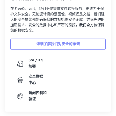
27
27
27
27
27
27
在 FreeConvert，我们不仅提供文件转换服务，更致力于保
28
28
28
28
28
28
护文件安全。无论您转换的是图像、视频还是文档，我们强
大的安全框架都能确保您的数据始终安全无虞。凭借先进的
29
29
29
29
29
29
加密技术、安全的数据中心和严密的监控，我们全方位保障
30
30
30
30
30
30
您的数据安全。
31
31
31
31
31
31
详细了解我们对安全的承诺
32
32
32
32
32
32
33
33
33
33
33
33
SSL/TLS
34
34
34
34
34
34
加密
35
35
35
35
35
35
安全数据
36
36
36
36
36
36
中心
37
37
37
37
37
37
访问控制和
验证
38
38
38
38
38
38
39
39
39
39
39
39