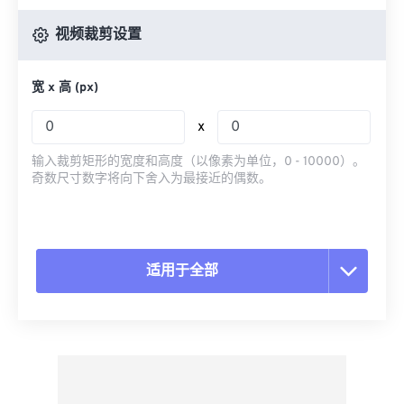
视频裁剪设置
宽 x 高 (px)
x
输入裁剪矩形的宽度和高度（以像素为单位，0 - 10000）。
奇数尺寸数字将向下舍入为最接近的偶数。
适用于全部
重置所有选项
从预设应用
另存为预设