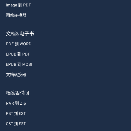
Image 到 PDF
67
67
图像转换器
68
68
69
69
文档&电子书
70
70
PDF 到 WORD
71
71
EPUB 到 PDF
72
72
EPUB 到 MOBI
73
73
文档转换器
74
74
75
75
档案&时间
76
76
RAR 到 Zip
77
77
PST 到 EST
78
78
CST 到 EST
79
79