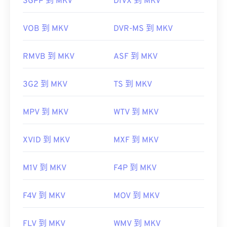
3GPP 到 MKV
DIVX 到 MKV
首次发行：
2002 年
有用的链接：
VOB 到 MKV
DVR-MS 到 MKV
https://en.wikipedia.org/wiki/Matroska
RMVB 到 MKV
ASF 到 MKV
https://www.matroska.org/
3G2 到 MKV
TS 到 MKV
MPV 到 MKV
WTV 到 MKV
XVID 到 MKV
MXF 到 MKV
M1V 到 MKV
F4P 到 MKV
F4V 到 MKV
MOV 到 MKV
FLV 到 MKV
WMV 到 MKV