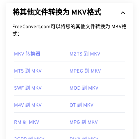
够在单一文件格式中存储无限量的视听和多媒体文
如何打开 AIFF 文件？
将其他文件转换为 MKV格式
件。由于它是开源的，用户可以使用
开源软件
对其进
行自定义。其名称源于“套娃”（
Matryoshka
），这
默认情况下，AIFF 会在
Windows Media Player
或
是一种著名的俄罗斯手工艺品，由一组尺寸逐渐减小
FreeConvert.com可以将您的其他文件转换为 MKV格
iTunes
中打开，具体取决于操作系统。其他可以打开
的木制娃娃相互嵌套而成。
式：
AIFF 的程序包括
VLC Media Player
、
Audacity
、
Winamp
和
Elmedia Player
。
如何打开 MKV 文件？
MKV 转换器
M2TS 到 MKV
请注意，如果您使用的是
安卓
设备或非苹果设备，则
打开 MKV 文件的最佳方法是使用
VLC 媒体播放器
。
需要转换 AIFF 文件（例如 MP3 文件）才能打开。
该播放器兼容所有操作系统和平台。这一点很重要，
MTS 到 MKV
MPEG 到 MKV
苹果移动设备无需转换即可打开 AIFF 文件。
因为 MKV 并非行业标准，这意味着其他媒体播放器
开发者：
Apple Inc.
可能不支持它。
SWF 到 MKV
MOD 到 MKV
首次发行：
1988年
此外，MKV 不使用编解码器来压缩文件大小，这意
味着文件可能非常大。因此，打开 MKV 文件的另一
有用的链接：
M4V 到 MKV
QT 到 MKV
种方法是下载与所选媒体播放器兼容的适当编解码
https://en.wikipedia.org/wiki/Audio_Interchange_File_F
器。为此，请从受信任的站点（例如
Ninite
）下载
联
RM 到 MKV
MPG 到 MKV
合社区编解码器包 (CCCP)
。
https://www.lifewire.com/aiff-aif-aifc-files-
2619569
开发者：
Matroska