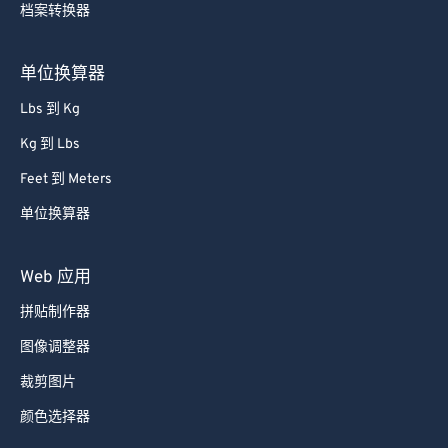
档案转换器
80
80
81
81
单位换算器
82
82
Lbs 到 Kg
83
83
Kg 到 Lbs
84
84
Feet 到 Meters
85
85
单位换算器
86
86
87
87
Web 应用
88
88
拼贴制作器
89
89
图像调整器
90
90
裁剪图片
91
91
颜色选择器
92
92