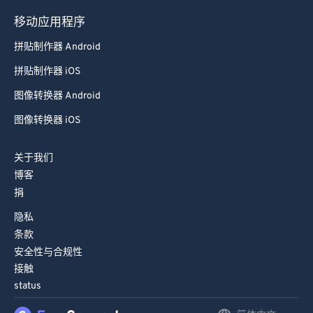
93
93
移动应用程序
94
94
拼贴制作器 Android
95
95
拼贴制作器 iOS
96
96
图像转换器 Android
97
97
图像转换器 iOS
98
98
99
99
关于我们
博客
捐
隐私
条款
安全性与合规性
接触
status