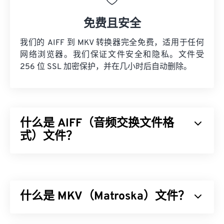
免费且安全
我们的 AIFF 到 MKV 转换器完全免费，适用于任何
网络浏览器。我们保证文件安全和隐私。文件受
256 位 SSL 加密保护，并在几小时后自动删除。
什么是 AIFF（音频交换文件格
式）文件？
Apple
开发了音频交换文件格式 (AIFF)，用于存储高
质量的数字音频（波形）数据。许多专业人士使用
它，尤其是 Apple 平台的用户。它是
无损的
，这意
什么是 MKV（Matroska）文件？
味着原始音频的质量和数据不会丢失，但这也意味着
AIFF 文件占用更多空间。AIFF 可以定位
循环点数据
和音符，这对音乐家来说非常有用。
Matroska (MKV) 是一种免费的开源容器标准，它能