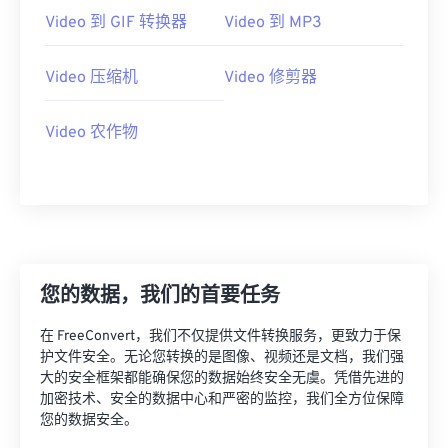
Video 到 GIF 转换器
Video 到 MP3
17
17
17
17
17
17
17
17
18
18
18
18
18
18
18
18
Video 压缩机
Video 修剪器
19
19
19
19
19
19
19
19
20
20
20
20
20
20
20
20
Video 农作物
21
21
21
21
21
21
21
21
22
22
22
22
22
22
22
22
23
23
23
23
23
23
23
23
24
24
24
24
24
24
您的数据，我们的首要任务
25
25
25
25
25
25
26
26
26
26
26
26
在 FreeConvert，我们不仅提供文件转换服务，更致力于保
护文件安全。无论您转换的是图像、视频还是文档，我们强
27
27
27
27
27
27
大的安全框架都能确保您的数据始终安全无虞。凭借先进的
28
28
28
28
28
28
加密技术、安全的数据中心和严密的监控，我们全方位保障
您的数据安全。
29
29
29
29
29
29