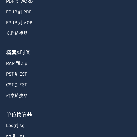
69
69
PDF 到 WORD
70
70
EPUB 到 PDF
71
71
EPUB 到 MOBI
72
72
文档转换器
73
73
74
74
档案&时间
75
75
RAR 到 Zip
76
76
PST 到 EST
77
77
CST 到 EST
78
78
档案转换器
79
79
单位换算器
80
80
81
81
Lbs 到 Kg
82
82
Kg 到 Lbs