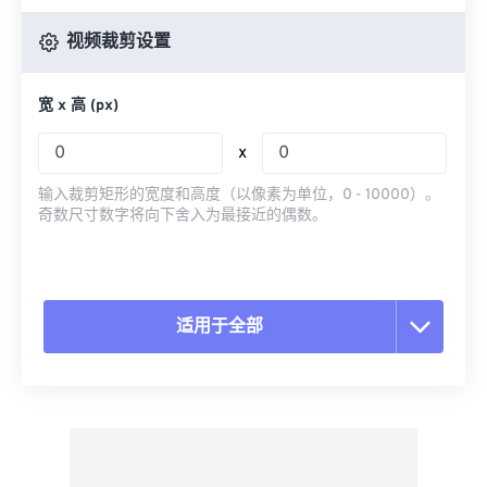
视频裁剪设置
宽 x 高 (px)
x
输入裁剪矩形的宽度和高度（以像素为单位，0 - 10000）。
奇数尺寸数字将向下舍入为最接近的偶数。
适用于全部
重置所有选项
从预设应用
另存为预设