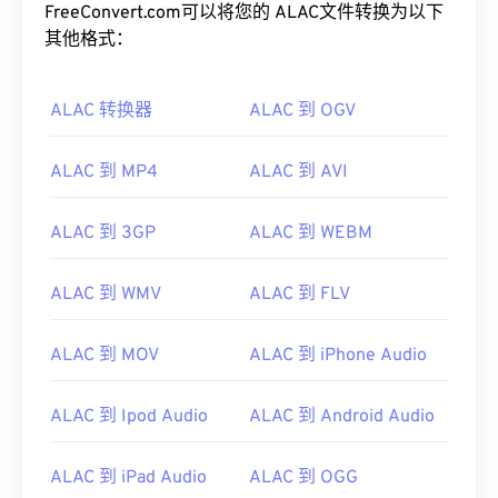
FreeConvert.com可以将您的 ALAC文件转换为以下
其他格式：
ALAC 转换器
ALAC 到 OGV
ALAC 到 MP4
ALAC 到 AVI
ALAC 到 3GP
ALAC 到 WEBM
00
00
00
00
00
00
00
00
ALAC 到 WMV
ALAC 到 FLV
ALAC 到 MOV
ALAC 到 iPhone Audio
00
00
00
00
00
00
00
00
ALAC 到 Ipod Audio
ALAC 到 Android Audio
01
01
01
01
01
01
01
01
02
02
02
02
02
02
02
02
ALAC 到 iPad Audio
ALAC 到 OGG
03
03
03
03
03
03
03
03