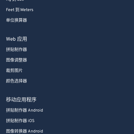
83
83
Feet 到 Meters
84
84
单位换算器
85
85
Web 应用
86
86
87
87
拼贴制作器
88
88
图像调整器
89
89
裁剪图片
90
90
颜色选择器
91
91
移动应用程序
92
92
93
93
拼贴制作器 Android
94
94
拼贴制作器 iOS
95
95
图像转换器 Android