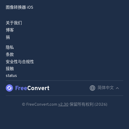
96
96
图像转换器 iOS
97
97
关于我们
98
98
博客
99
99
捐
隐私
条款
安全性与合规性
接触
status
简体中文
English
Deutsch
© FreeConvert.com
v2.30
保留所有权利 (2026)
Español
Français