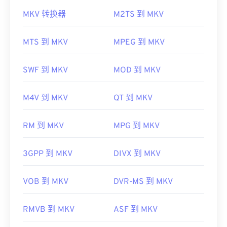
如何打开 MKV 文件？
MKV 转换器
M2TS 到 MKV
打开 MKV 文件的最佳方法是使用
VLC 媒体播放器
。
该播放器兼容所有操作系统和平台。这一点很重要，
MTS 到 MKV
MPEG 到 MKV
因为 MKV 并非行业标准，这意味着其他媒体播放器
可能不支持它。
SWF 到 MKV
MOD 到 MKV
此外，MKV 不使用编解码器来压缩文件大小，这意
味着文件可能非常大。因此，打开 MKV 文件的另一
M4V 到 MKV
QT 到 MKV
种方法是下载与所选媒体播放器兼容的适当编解码
器。为此，请从受信任的站点（例如
Ninite
）下载
联
RM 到 MKV
MPG 到 MKV
合社区编解码器包 (CCCP)
。
开发者：
Matroska
3GPP 到 MKV
DIVX 到 MKV
首次发行：
2002 年
有用的链接：
VOB 到 MKV
DVR-MS 到 MKV
https://en.wikipedia.org/wiki/Matroska
RMVB 到 MKV
ASF 到 MKV
https://www.matroska.org/