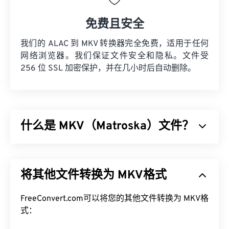
免费且安全
我们的 ALAC 到 MKV 转换器完全免费，适用于任何
网络浏览器。我们保证文件安全和隐私。文件受
256 位 SSL 加密保护，并在几小时后自动删除。
什么是 MKV（Matroska）文件？
Matroska (MKV) 是一种免费的开源容器标准，它能
够在单一文件格式中存储无限量的视听和多媒体文
将其他文件转换为 MKV格式
件。由于它是开源的，用户可以使用
开源软件
对其进
行自定义。其名称源于“套娃”（
Matryoshka
），这
是一种著名的俄罗斯手工艺品，由一组尺寸逐渐减小
FreeConvert.com可以将您的其他文件转换为 MKV格
的木制娃娃相互嵌套而成。
式：