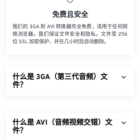
免费且安全
我们的 3GA 到 AVI 转换器完全免费，适用于任何网
络浏览器。我们保证文件安全和隐私。文件受 256
位 SSL 加密保护，并在几小时后自动删除。
什么是 3GA（第三代音频）文
件？
第三代音频 (3GA) 文件格式是 3GPP 多媒体容器的
音频流部分，专为 3G
通用移动通信系统 (UMTS)
移
动网络设计。由于 3GA 文件经过高度压缩且侧重于
什么是 AVI（音频视频交错）文
窄带信号，因此不适合用作音乐文件。
件？
如何打开 3GA 文件？