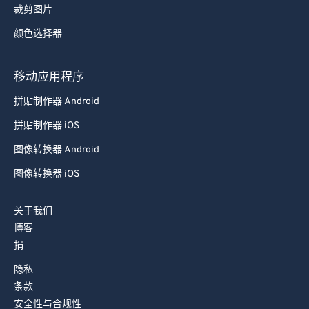
裁剪图片
92
92
颜色选择器
93
93
94
94
移动应用程序
95
95
拼贴制作器 Android
96
96
拼贴制作器 iOS
97
97
图像转换器 Android
98
98
图像转换器 iOS
99
99
关于我们
博客
捐
隐私
条款
安全性与合规性