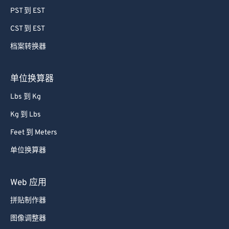
78
78
PST 到 EST
79
79
CST 到 EST
80
80
档案转换器
81
81
82
82
单位换算器
83
83
Lbs 到 Kg
84
84
Kg 到 Lbs
85
85
Feet 到 Meters
86
86
单位换算器
87
87
88
88
Web 应用
89
89
拼贴制作器
90
90
图像调整器
91
91