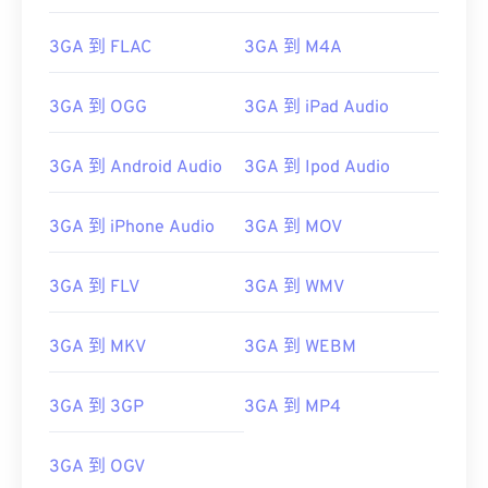
00
00
00
00
00
00
00
00
3GA 到 FLAC
3GA 到 M4A
01
01
01
01
01
01
01
01
3GA 到 OGG
3GA 到 iPad Audio
02
02
02
02
02
02
02
02
03
03
03
03
03
03
03
03
3GA 到 Android Audio
3GA 到 Ipod Audio
04
04
04
04
04
04
04
04
3GA 到 iPhone Audio
3GA 到 MOV
05
05
05
05
05
05
05
05
06
06
06
06
06
06
06
06
3GA 到 FLV
3GA 到 WMV
07
07
07
07
07
07
07
07
08
08
08
08
08
08
08
08
3GA 到 MKV
3GA 到 WEBM
09
09
09
09
09
09
09
09
3GA 到 3GP
3GA 到 MP4
10
10
10
10
10
10
10
10
11
11
11
11
11
11
11
11
3GA 到 OGV