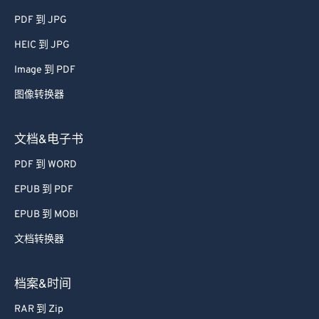
65
65
PDF 到 JPG
66
66
HEIC 到 JPG
67
67
Image 到 PDF
68
68
图像转换器
69
69
70
70
文档&电子书
71
71
PDF 到 WORD
72
72
EPUB 到 PDF
73
73
EPUB 到 MOBI
74
74
文档转换器
75
75
76
76
档案&时间
77
77
RAR 到 Zip