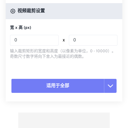
视频裁剪设置
宽 x 高 (px)
x
输入裁剪矩形的宽度和高度（以像素为单位，0 - 10000）。
奇数尺寸数字将向下舍入为最接近的偶数。
适用于全部
重置所有选项
从预设应用
另存为预设