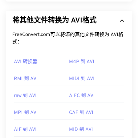
音频视频交错 (AVI) 是由 Microsoft 开发的多媒体容
默认情况下，3GA 文件可在
VLC 媒体播放器
和
Mac
器。AVI 是
资源交换文件格式 (RIFF)
的衍生版本。借
版 QuickTime
中打开。3GA 文件也可在大多数手机
将其他文件转换为 AVI格式
助第三方程序，AVI 可以支持章节、字幕、副标题、
的录音机应用程序中打开。由于 3GA 文件常用于彩
菜单、流媒体、附件和 3D 容器。
信，因此大多数
3G 移动设备
都可以打开它们。
FreeConvert.com可以将您的其他文件转换为 AVI格
如何打开 AVI 文件？
式：
其他可以打开 3GA 文件的程序包括
Media Player
Classic
、
RealPlayer
和
MPlayer
。如果打开 3GA 文
Microsoft 提供了可下载的免费
AVI 查看器
。查看
件时出现问题，请重命名文件，使其包含扩展名
AVI 转换器
M4P 到 AVI
AVI 文件的另一种方法是使用与操作系统兼容的
“3GP”，然后尝试再次打开。
Microsoft Windows Media Player
版本。
开发者：
第三代合作伙伴计划（3GPP）
RMI 到 AVI
MIDI 到 AVI
虽然
AVI
文件针对互联网进行了优化，但硬件播放器
首次发行：
1999年
也支持它们。如果 AVI 文件无法打开，请使用
VLC
媒体播放器
。
raw 到 AVI
AIFC 到 AVI
有用的链接：
开发者：
微软
https://en.wikipedia.org/wiki/Adaptive_Multi-
MP1 到 AVI
CAF 到 AVI
Rate_audio_codec
首次发行：
1992年
https://download.cnet.com/s/3ga-player/
有用的链接：
AIF 到 AVI
MID 到 AVI
https://en.wikipedia.org/wiki/Audio_Video_Interleave