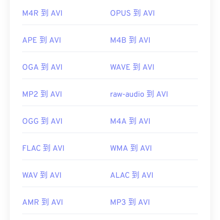
M4R 到 AVI
OPUS 到 AVI
https://tools.ietf.org/html/rfc2361
APE 到 AVI
M4B 到 AVI
OGA 到 AVI
WAVE 到 AVI
MP2 到 AVI
raw-audio 到 AVI
OGG 到 AVI
M4A 到 AVI
FLAC 到 AVI
WMA 到 AVI
WAV 到 AVI
ALAC 到 AVI
AMR 到 AVI
MP3 到 AVI