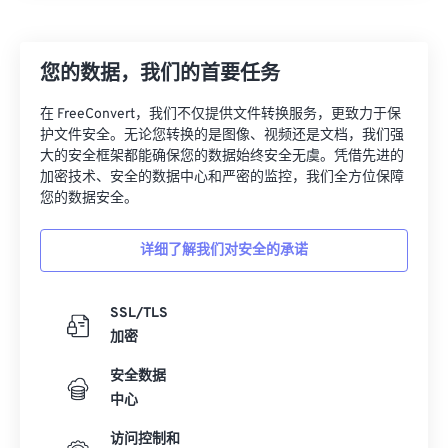
26
26
26
26
26
26
27
27
27
27
27
27
您的数据，我们的首要任务
28
28
28
28
28
28
在 FreeConvert，我们不仅提供文件转换服务，更致力于保
29
29
29
29
29
29
护文件安全。无论您转换的是图像、视频还是文档，我们强
大的安全框架都能确保您的数据始终安全无虞。凭借先进的
30
30
30
30
30
30
加密技术、安全的数据中心和严密的监控，我们全方位保障
31
31
31
31
31
31
您的数据安全。
32
32
32
32
32
32
详细了解我们对安全的承诺
33
33
33
33
33
33
34
34
34
34
34
34
SSL/TLS
35
35
35
35
35
35
加密
36
36
36
36
36
36
安全数据
中心
37
37
37
37
37
37
38
38
38
38
38
38
访问控制和