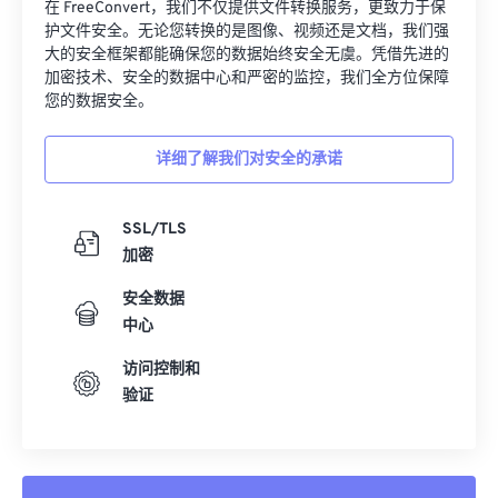
32
32
32
32
32
32
在 FreeConvert，我们不仅提供文件转换服务，更致力于保
护文件安全。无论您转换的是图像、视频还是文档，我们强
33
33
33
33
33
33
大的安全框架都能确保您的数据始终安全无虞。凭借先进的
加密技术、安全的数据中心和严密的监控，我们全方位保障
34
34
34
34
34
34
您的数据安全。
35
35
35
35
35
35
36
36
36
36
36
36
详细了解我们对安全的承诺
37
37
37
37
37
37
SSL/TLS
38
38
38
38
38
38
加密
39
39
39
39
39
39
安全数据
40
40
40
40
40
40
中心
41
41
41
41
41
41
访问控制和
42
42
42
42
42
42
验证
43
43
43
43
43
43
44
44
44
44
44
44
45
45
45
45
45
45