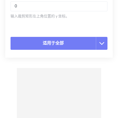
输入裁剪矩形左上角位置的 y 坐标。
适用于全部
重置所有选项
从预设应用
另存为预设