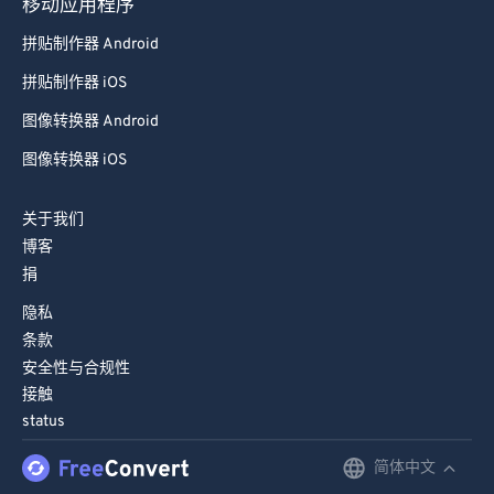
移动应用程序
98
98
拼贴制作器 Android
99
99
拼贴制作器 iOS
图像转换器 Android
图像转换器 iOS
关于我们
博客
捐
隐私
条款
安全性与合规性
接触
status
简体中文
English