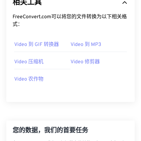
相关工具
19
19
19
19
19
19
19
19
20
20
20
20
20
20
20
20
FreeConvert.com可以将您的文件转换为以下相关格
式：
21
21
21
21
21
21
21
21
22
22
22
22
22
22
22
22
Video 到 GIF 转换器
Video 到 MP3
23
23
23
23
23
23
23
23
24
24
24
24
24
24
Video 压缩机
Video 修剪器
25
25
25
25
25
25
26
26
26
26
26
26
Video 农作物
27
27
27
27
27
27
28
28
28
28
28
28
29
29
29
29
29
29
30
30
30
30
30
30
您的数据，我们的首要任务
31
31
31
31
31
31