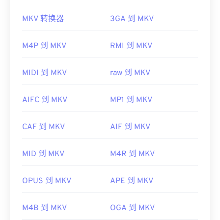
请使用
VLC Media Player
，该播放器支持多种平
如何打开 MKV 文件？
MKV 转换器
3GA 到 MKV
台，包括移动设备。
打开 MKV 文件的最佳方法是使用
VLC 媒体播放器
。
请注意，另外两种文件类型也使用 MOV 扩展名。它
该播放器兼容所有操作系统和平台。这一点很重要，
M4P 到 MKV
RMI 到 MKV
们是 AutoCAD AutoFlix 和 ROSE Online。这两种文
因为 MKV 并非行业标准，这意味着其他媒体播放器
件类型互不相关，其中一种已过时，另一种与在线游
可能不支持它。
戏相关。Apple 并未开发这些技术，因此它们无法在
MIDI 到 MKV
raw 到 MKV
QuickTime 中打开。
此外，MKV 不使用编解码器来压缩文件大小，这意
味着文件可能非常大。因此，打开 MKV 文件的另一
AIFC 到 MKV
MP1 到 MKV
开发者：
Apple Inc.
种方法是下载与所选媒体播放器兼容的适当编解码
首次发行：
2001年
器。为此，请从受信任的站点（例如
Ninite
）下载
联
CAF 到 MKV
AIF 到 MKV
合社区编解码器包 (CCCP)
。
有用的链接：
开发者：
Matroska
https://en.wikipedia.org/wiki/QuickTime_File_Format
MID 到 MKV
M4R 到 MKV
https://developer.apple.com/library/archive/documen
首次发行：
2002 年
CH203-BBCGDDDF
有用的链接：
OPUS 到 MKV
APE 到 MKV
https://en.wikipedia.org/wiki/Matroska
M4B 到 MKV
OGA 到 MKV
https://www.matroska.org/