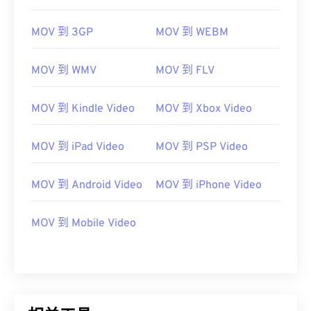
06
06
06
06
06
06
06
06
MOV 到 3GP
MOV 到 WEBM
07
07
07
07
07
07
07
07
08
08
08
08
08
08
08
08
MOV 到 WMV
MOV 到 FLV
09
09
09
09
09
09
09
09
10
10
10
10
10
10
10
10
MOV 到 Kindle Video
MOV 到 Xbox Video
11
11
11
11
11
11
11
11
MOV 到 iPad Video
MOV 到 PSP Video
12
12
12
12
12
12
12
12
13
13
13
13
13
13
13
13
MOV 到 Android Video
MOV 到 iPhone Video
14
14
14
14
14
14
14
14
MOV 到 Mobile Video
15
15
15
15
15
15
15
15
16
16
16
16
16
16
16
16
17
17
17
17
17
17
17
17
18
18
18
18
18
18
18
18