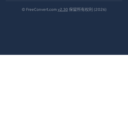
Deutsch
© FreeConvert.com
v2.30
保留所有权利 (2026)
Español
Français
Português
Italiano
Dutch
日本語
简体中文
繁體中文
한국어
Svenska