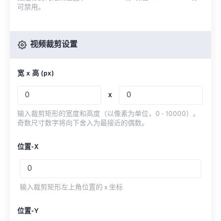
可禁用。
视频裁剪设置
宽 x 高 (px)
x
输入裁剪矩形的宽度和高度（以像素为单位，0 - 10000）。
奇数尺寸数字将向下舍入为最接近的偶数。
位置-X
输入裁剪矩形左上角位置的 x 坐标
位置-Y