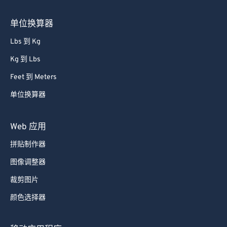
85
85
单位换算器
86
86
87
87
Lbs 到 Kg
88
88
Kg 到 Lbs
89
89
Feet 到 Meters
90
90
单位换算器
91
91
Web 应用
92
92
93
93
拼贴制作器
94
94
图像调整器
95
95
裁剪图片
96
96
颜色选择器
97
97