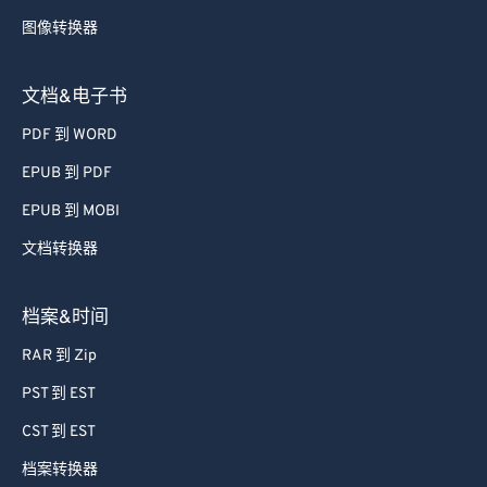
72
72
图像转换器
73
73
74
74
文档&电子书
75
75
PDF 到 WORD
76
76
EPUB 到 PDF
77
77
EPUB 到 MOBI
78
78
文档转换器
79
79
档案&时间
80
80
81
81
RAR 到 Zip
82
82
PST 到 EST
83
83
CST 到 EST
84
84
档案转换器