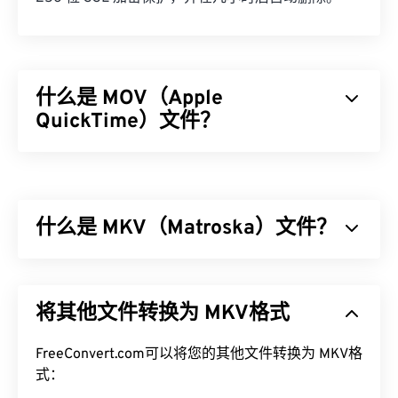
什么是 MOV（Apple
QuickTime）文件？
Apple QuickTime (MOV) 是一个可存储各种多媒​​体文
件的容器，包括
3D
和
虚拟现实 (VR)
。它因能够将多
媒体文件保存到用户设备而闻名。其显著特点之一是
什么是 MKV（Matroska）文件？
将数据存储在电影“
原子
”和“轨道”中，从而可以对文
件进行高度精准的编辑。
Matroska (MKV) 是一种免费的开源容器标准，它能
如何打开 MOV 文件？
够在单一文件格式中存储无限量的视听和多媒体文
将其他文件转换为 MKV格式
件。由于它是开源的，用户可以使用
开源软件
对其进
默认情况下，MOV 文件使用
QuickTime
打开。如果
行自定义。其名称源于“套娃”（
Matryoshka
），这
MOV 文件的版本为 2.0 或更早版本，则可以使用
是一种著名的俄罗斯手工艺品，由一组尺寸逐渐减小
FreeConvert.com可以将您的其他文件转换为 MKV格
Windows Media Player
打开，但较新版本的播放器无
的木制娃娃相互嵌套而成。
式：
法打开。如果无法使用 QuickTime 打开 MOV 文件，