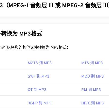
32
32
32
（MPEG-1 音频层 III 或 MPEG-2 音频层 I
35
35
35
GA 文件？
33
33
33
36
36
36
GA 文件可在
VLC 媒体播放器
和
Mac 版 QuickTime
中打开。3GA
 III 或 MPEG-2 音频层 III (MP3) 是一种数字音频编码格式，用于
34
34
34
37
37
37
应用程序中打开。由于 3GA 文件常用于彩信，因此大多数
3G 
，以便进行数字存储和传输。MP3 文件是消费者最常用的音频
35
35
35
P3
文件易于存储和共享，因此受众广泛。
38
38
38
转换为 MP3格式
36
36
36
GA 文件的程序包括
Media Player Classic
、
RealPlayer
和
MPlay
39
39
39
P3 文件？
出现问题，请重命名文件，使其包含扩展名“3GP”，然后尝试再次
37
37
37
rt.com可以将您的其他文件转换为 MP3格式：
40
40
40
文件非常流行，大多数主流音频播放程序都支持它们。只需点击文件
合作伙伴计划（3GPP）
38
38
38
41
41
41
 Player
中打开它，具体取决于您首选的平台。用户还可以
预览 M
99年
39
39
39
M2TS 到 MP3
MTS 到 MP3
42
42
42
MP3 文件的程序是
VLC 媒体播放器
。请记住，另外两种文件类型
40
40
40
是
Masterpoint 绿点数据
（已过时）和
TeslaCrypt 3.0 勒索
43
43
43
SWF 到 MP3
MOD 到 MP3
ipedia.org/wiki/Adaptive_Multi-Rate_audio_codec
slaCrypt 3.0 勒索软件加密文件
41
是一种要求以比特币支付赎金
41
41
44
44
44
现已停用，不再构成威胁。
ad.cnet.com/s/3ga-player/
42
42
42
QT 到 MP3
RM 到 MP3
45
45
45
IEC
，
运动图像专家组
43
43
43
46
46
46
93年
3GPP 到 MP3
DIVX 到 MP3
44
44
44
47
47
47