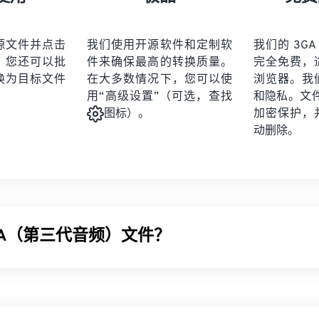
21
21
21
21
19
19
19
19
22
22
22
22
20
20
20
20
源文件并点击
我们使用开源软件和定制软
我们的 3GA
23
23
23
23
。您还可以批
件来确保最高的转换质量。
完全免费，
21
21
21
21
24
24
24
换为目标文件
在大多数情况下，您可以使
浏览器。我
22
22
22
22
用“高级设置”（可选，查找
和隐私。文件受
25
25
25
23
23
23
23
加密保护，
图标）。
26
26
26
动删除。
24
24
24
27
27
27
25
25
25
28
28
28
26
26
26
29
29
29
27
27
27
30
30
30
GA（第三代音频）文件？
28
28
28
31
31
31
29
29
29
32
32
32
GA) 文件格式是 3GPP 多媒体容器的音频流部分，专为 3G
通用移
30
30
30
33
33
33
络设计。由于 3GA 文件经过高度压缩且侧重于窄带信号，因此
31
31
31
34
34
34