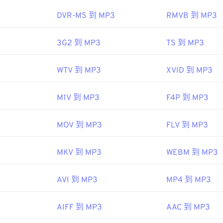
45
45
45
48
48
48
DVR-MS 到 MP3
RMVB 到 MP3
ipedia.org/wiki/MP3
46
46
46
49
49
49
hiariglione.org/standards/mpeg-a/music-player-application-fo
47
47
47
3G2 到 MP3
TS 到 MP3
50
50
50
48
48
48
51
51
51
WTV 到 MP3
XVID 到 MP3
49
49
49
52
52
52
50
50
50
53
53
53
M1V 到 MP3
F4P 到 MP3
51
51
51
54
54
54
52
52
52
MOV 到 MP3
FLV 到 MP3
55
55
55
53
53
53
56
56
56
MKV 到 MP3
WEBM 到 MP3
54
54
54
57
57
57
55
55
55
AVI 到 MP3
MP4 到 MP3
58
58
58
56
56
56
59
59
59
AIFF 到 MP3
AAC 到 MP3
57
57
57
60