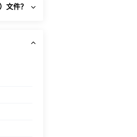
II）文件？
 文件也可在大多
将声音序列压缩
移动设备
都可以
文件。由于体积
er
。如果打开
打开。
即可在
iTunes
或
P3
文件。
也使用 MP3
软件加密文件（勒索软
的恶意软件，但