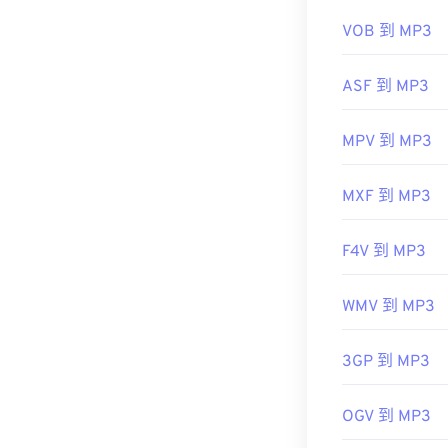
有用的链接：
VOB 到 MP3
https://en.wik
https://mpeg.c
ASF 到 MP3
MPV 到 MP3
MXF 到 MP3
F4V 到 MP3
WMV 到 MP3
3GP 到 MP3
OGV 到 MP3