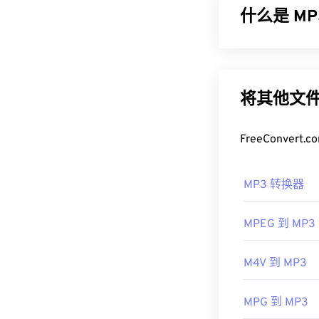
什么是 MP3
如何打开 3
默认情况下，3
MPEG-1 音频层
数手机的录音机
成非常小的文件
打开它们。
小且质量高，
M
将其他文件
其他可以打开 3
如何打开 M
3GA 文件时
FreeConve
开发者：
由于 MP3 
第三代
Windows Media
首次发行：
19
MP3 转换器
另一个可以打开 
有用的链接：
扩展名。它们
MPEG 到 MP3
https://en.wik
件加密文件）。Te
幸运的是，它
https://downlo
M4V 到 MP3
制定者：
ISO
/
首次发行：
19
MPG 到 MP3