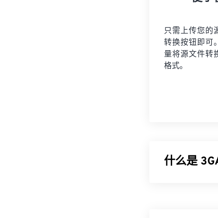
只需上传您的
转换按钮即可
量将
源文件
转
格式。
什么是 3
第三代音频 (3
(UMTS)
移动网
件。