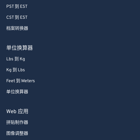
78
78
PST 到 EST
79
79
CST 到 EST
80
80
档案转换器
81
81
82
82
单位换算器
83
83
Lbs 到 Kg
84
84
Kg 到 Lbs
85
85
Feet 到 Meters
86
86
单位换算器
87
87
88
88
Web 应用
89
89
拼贴制作器
90
90
图像调整器
91
91