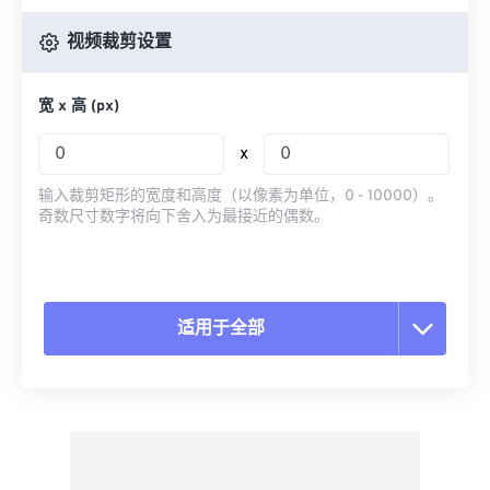
视频裁剪设置
宽 x 高 (px)
x
输入裁剪矩形的宽度和高度（以像素为单位，0 - 10000）。
奇数尺寸数字将向下舍入为最接近的偶数。
适用于全部
重置所有选项
从预设应用
另存为预设