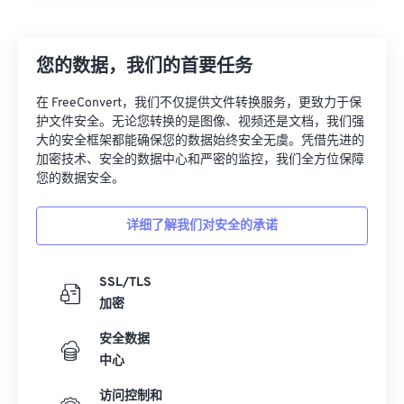
26
26
26
26
26
26
27
27
27
27
27
27
您的数据，我们的首要任务
28
28
28
28
28
28
在 FreeConvert，我们不仅提供文件转换服务，更致力于保
29
29
29
29
29
29
护文件安全。无论您转换的是图像、视频还是文档，我们强
大的安全框架都能确保您的数据始终安全无虞。凭借先进的
30
30
30
30
30
30
加密技术、安全的数据中心和严密的监控，我们全方位保障
31
31
31
31
31
31
您的数据安全。
32
32
32
32
32
32
详细了解我们对安全的承诺
33
33
33
33
33
33
34
34
34
34
34
34
SSL/TLS
35
35
35
35
35
35
加密
36
36
36
36
36
36
安全数据
中心
37
37
37
37
37
37
38
38
38
38
38
38
访问控制和