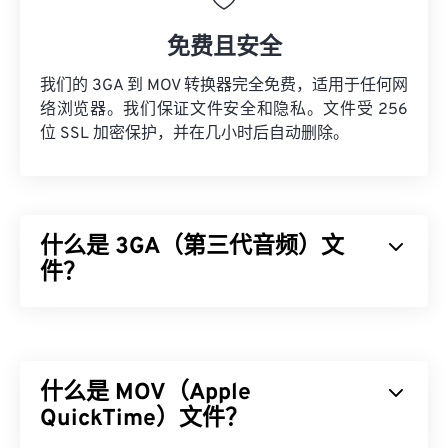
免费且安全
我们的 3GA 到 MOV 转换器完全免费，适用于任何网
络浏览器。我们保证文件安全和隐私。文件受 256
位 SSL 加密保护，并在几小时后自动删除。
什么是 3GA（第三代音频）文
件？
第三代音频 (3GA) 文件格式是 3GPP 多媒体容器的
音频流部分，专为 3G
通用移动通信系统 (UMTS)
移
动网络设计。由于 3GA 文件经过高度压缩且侧重于
什么是 MOV（Apple
窄带信号，因此不适合用作音乐文件。
QuickTime）文件？
如何打开 3GA 文件？