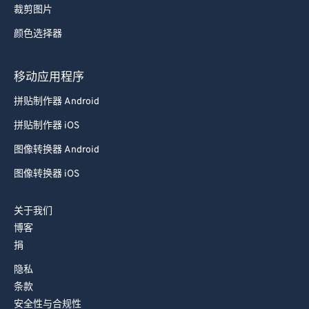
裁剪图片
92
92
颜色选择器
93
93
94
94
移动应用程序
95
95
拼贴制作器 Android
96
96
拼贴制作器 iOS
97
97
图像转换器 Android
98
98
图像转换器 iOS
99
99
关于我们
博客
捐
隐私
条款
安全性与合规性