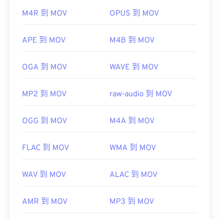
QuickTime 中打开。
M4R 到 MOV
OPUS 到 MOV
开发者：
Apple Inc.
首次发行：
2001年
APE 到 MOV
M4B 到 MOV
有用的链接：
OGA 到 MOV
WAVE 到 MOV
https://en.wikipedia.org/wiki/QuickTime_File_Format
https://developer.apple.com/library/archive/documen
CH203-BBCGDDDF
MP2 到 MOV
raw-audio 到 MOV
OGG 到 MOV
M4A 到 MOV
FLAC 到 MOV
WMA 到 MOV
WAV 到 MOV
ALAC 到 MOV
AMR 到 MOV
MP3 到 MOV