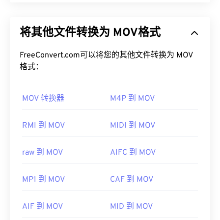
Apple QuickTime (MOV) 是一个可存储各种多媒​​体文
默认情况下，3GA 文件可在
VLC 媒体播放器
和
Mac
件的容器，包括
3D
和
虚拟现实 (VR)
。它因能够将多
版 QuickTime
中打开。3GA 文件也可在大多数手机
将其他文件转换为 MOV格式
媒体文件保存到用户设备而闻名。其显著特点之一是
的录音机应用程序中打开。由于 3GA 文件常用于彩
将数据存储在电影“
原子
”和“轨道”中，从而可以对文
信，因此大多数
3G 移动设备
都可以打开它们。
件进行高度精准的编辑。
FreeConvert.com可以将您的其他文件转换为 MOV
格式：
其他可以打开 3GA 文件的程序包括
Media Player
如何打开 MOV 文件？
Classic
、
RealPlayer
和
MPlayer
。如果打开 3GA 文
件时出现问题，请重命名文件，使其包含扩展名
MOV 转换器
M4P 到 MOV
默认情况下，MOV 文件使用
QuickTime
打开。如果
“3GP”，然后尝试再次打开。
MOV 文件的版本为 2.0 或更早版本，则可以使用
开发者：
第三代合作伙伴计划（3GPP）
Windows Media Player
打开，但较新版本的播放器无
RMI 到 MOV
MIDI 到 MOV
法打开。如果无法使用 QuickTime 打开 MOV 文件，
首次发行：
1999年
请使用
VLC Media Player
，该播放器支持多种平
raw 到 MOV
AIFC 到 MOV
有用的链接：
台，包括移动设备。
https://en.wikipedia.org/wiki/Adaptive_Multi-
请注意，另外两种文件类型也使用 MOV 扩展名。它
MP1 到 MOV
CAF 到 MOV
Rate_audio_codec
们是 AutoCAD AutoFlix 和 ROSE Online。这两种文
https://download.cnet.com/s/3ga-player/
件类型互不相关，其中一种已过时，另一种与在线游
AIF 到 MOV
MID 到 MOV
戏相关。Apple 并未开发这些技术，因此它们无法在