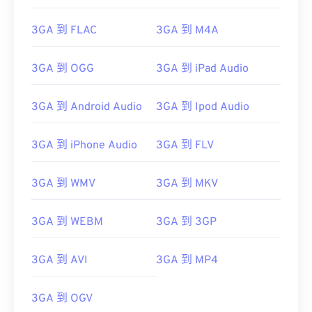
00
00
00
00
00
00
00
00
3GA 到 FLAC
3GA 到 M4A
01
01
01
01
01
01
01
01
3GA 到 OGG
3GA 到 iPad Audio
02
02
02
02
02
02
02
02
03
03
03
03
03
03
03
03
3GA 到 Android Audio
3GA 到 Ipod Audio
04
04
04
04
04
04
04
04
3GA 到 iPhone Audio
3GA 到 FLV
05
05
05
05
05
05
05
05
06
06
06
06
06
06
06
06
3GA 到 WMV
3GA 到 MKV
07
07
07
07
07
07
07
07
08
08
08
08
08
08
08
08
3GA 到 WEBM
3GA 到 3GP
09
09
09
09
09
09
09
09
3GA 到 AVI
3GA 到 MP4
10
10
10
10
10
10
10
10
11
11
11
11
11
11
11
11
3GA 到 OGV