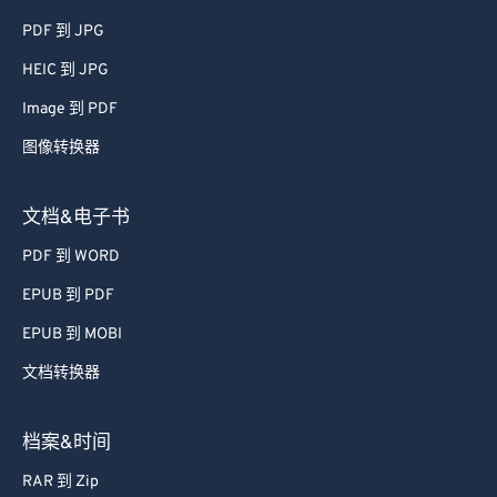
65
65
PDF 到 JPG
66
66
HEIC 到 JPG
67
67
Image 到 PDF
68
68
图像转换器
69
69
70
70
文档&电子书
71
71
PDF 到 WORD
72
72
EPUB 到 PDF
73
73
EPUB 到 MOBI
74
74
文档转换器
75
75
76
76
档案&时间
77
77
RAR 到 Zip