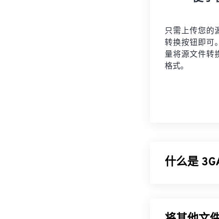
只需上传您的
转换按钮即可
量将
源文件
转
格式。
什么是 3
第三代音频 (3
(UMTS)
移动网
件。