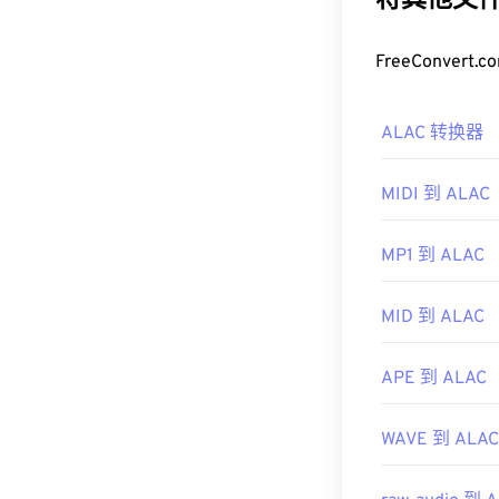
将其他文件
如何打开 3
FreeConve
默认情况下，3
数手机的录音机
ALAC 转换器
打开它们。
其他可以打开 3
MIDI 到 ALAC
3GA 文件时
开发者：
第三代
MP1 到 ALAC
首次发行：
19
MID 到 ALAC
有用的链接：
https://en.wik
APE 到 ALAC
https://downlo
WAVE 到 ALAC