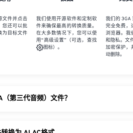
21
21
21
21
19
19
19
19
22
22
22
22
20
20
20
20
源文件并点击
我们使用开源软件和定制软
我们的 3GA 
23
23
23
23
。您还可以批
件来确保最高的转换质量。
完全免费，
21
21
21
21
24
24
24
换为目标文件
在大多数情况下，您可以使
浏览器。我
22
22
22
22
用“高级设置”（可选，查找
和隐私。文件受
25
25
25
23
23
23
23
加密保护，
图标）。
26
26
26
动删除。
24
24
24
27
27
27
25
25
25
28
28
28
26
26
26
29
29
29
27
27
27
30
30
30
GA（第三代音频）文件？
28
28
28
31
31
31
29
29
29
32
32
32
GA) 文件格式是 3GPP 多媒体容器的音频流部分，专为 3G
通用移
30
30
30
33
33
33
络设计。由于 3GA 文件经过高度压缩且侧重于窄带信号，因此
31
31
31
34
34
34