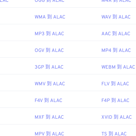
ALAC
OGG 到 ALAC
M4A 到 ALAC
45
45
45
48
48
48
46
46
46
WMA 到 ALAC
WAV 到 ALAC
49
49
49
47
47
47
50
50
50
MP3 到 ALAC
AAC 到 ALAC
48
48
48
51
51
51
49
49
49
52
52
52
OGV 到 ALAC
MP4 到 ALAC
50
50
50
53
53
53
51
51
51
3GP 到 ALAC
WEBM 到 ALAC
54
54
54
52
52
52
55
55
55
WMV 到 ALAC
FLV 到 ALAC
53
53
53
56
56
56
54
54
54
57
57
57
F4V 到 ALAC
F4P 到 ALAC
55
55
55
58
58
58
56
56
56
MXF 到 ALAC
XVID 到 ALAC
59
59
59
57
57
57
60
MPV 到 ALAC
TS 到 ALAC