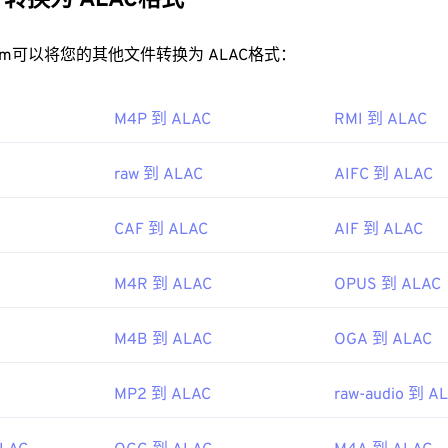
转换为 ALAC格式
32
32
32
35
35
35
GA 文件？
33
33
33
rt.com可以将您的其他文件转换为 ALAC格式：
36
36
36
GA 文件可在
VLC 媒体播放器
和
Mac 版 QuickTime
中打开。3GA
34
34
34
37
37
37
应用程序中打开。由于 3GA 文件常用于彩信，因此大多数
3G 
M4P 到 ALAC
35
35
35
RMI 到 ALAC
38
38
38
36
36
36
GA 文件的程序包括
Media Player Classic
、
RealPlayer
和
MPlay
39
39
39
raw 到 ALAC
AIFC 到 ALAC
出现问题，请重命名文件，使其包含扩展名“3GP”，然后尝试再次
37
37
37
40
40
40
合作伙伴计划（3GPP）
38
38
38
CAF 到 ALAC
AIF 到 ALAC
41
41
41
99年
39
39
39
42
42
42
M4R 到 ALAC
OPUS 到 ALAC
40
40
40
43
43
43
ipedia.org/wiki/Adaptive_Multi-Rate_audio_codec
41
41
41
44
44
44
M4B 到 ALAC
OGA 到 ALAC
ad.cnet.com/s/3ga-player/
42
42
42
45
45
45
43
43
43
MP2 到 ALAC
raw-audio 到 A
46
46
46
44
44
44
47
47
47