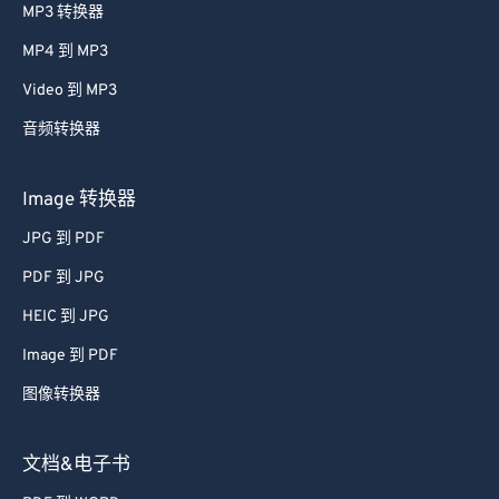
MP3 转换器
61
61
MP4 到 MP3
62
62
Video 到 MP3
63
63
音频转换器
64
64
65
65
Image 转换器
66
66
JPG 到 PDF
67
67
PDF 到 JPG
68
68
HEIC 到 JPG
69
69
Image 到 PDF
70
70
图像转换器
71
71
72
72
文档&电子书
73
73