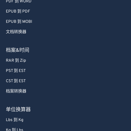
PDF 到 WORD
74
74
EPUB 到 PDF
75
75
EPUB 到 MOBI
76
76
文档转换器
77
77
78
78
档案&时间
79
79
RAR 到 Zip
80
80
PST 到 EST
81
81
CST 到 EST
82
82
档案转换器
83
83
84
84
单位换算器
85
85
Lbs 到 Kg
86
86
Kg 到 Lbs