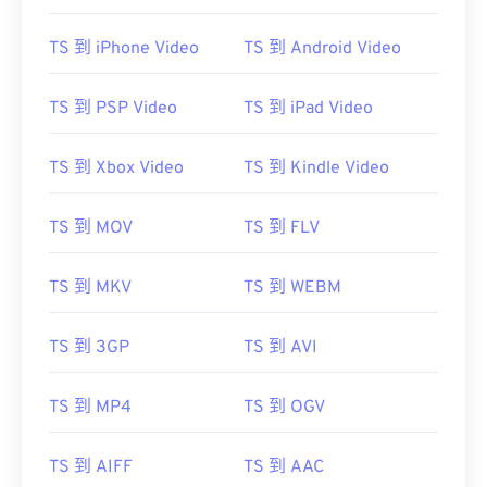
TS 到 iPhone Video
TS 到 Android Video
TS 到 PSP Video
TS 到 iPad Video
00
00
00
00
00
00
00
00
TS 到 Xbox Video
TS 到 Kindle Video
00
00
00
00
00
00
00
00
TS 到 MOV
TS 到 FLV
01
01
01
01
01
01
01
01
02
02
02
02
02
02
02
02
TS 到 MKV
TS 到 WEBM
03
03
03
03
03
03
03
03
04
04
04
04
04
04
04
04
TS 到 3GP
TS 到 AVI
05
05
05
05
05
05
05
05
TS 到 MP4
TS 到 OGV
06
06
06
06
06
06
06
06
07
07
07
07
07
07
07
07
TS 到 AIFF
TS 到 AAC