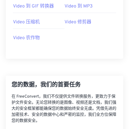
21
21
21
21
21
21
21
21
Video 到 GIF 转换器
Video 到 MP3
22
22
22
22
22
22
22
22
23
23
23
23
23
23
23
23
Video 压缩机
Video 修剪器
24
24
24
24
24
24
Video 农作物
25
25
25
25
25
25
26
26
26
26
26
26
27
27
27
27
27
27
28
28
28
28
28
28
29
29
29
29
29
29
您的数据，我们的首要任务
30
30
30
30
30
30
在 FreeConvert，我们不仅提供文件转换服务，更致力于保
31
31
31
31
31
31
护文件安全。无论您转换的是图像、视频还是文档，我们强
32
32
32
32
32
32
大的安全框架都能确保您的数据始终安全无虞。凭借先进的
加密技术、安全的数据中心和严密的监控，我们全方位保障
33
33
33
33
33
33
您的数据安全。
34
34
34
34
34
34