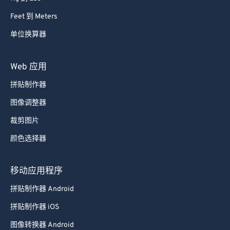
87
87
Feet 到 Meters
88
88
单位换算器
89
89
90
90
Web 应用
91
91
拼贴制作器
92
92
图像调整器
93
93
裁剪图片
94
94
颜色选择器
95
95
96
96
移动应用程序
97
97
拼贴制作器 Android
98
98
拼贴制作器 iOS
99
99
图像转换器 Android