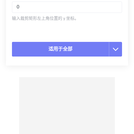
输入裁剪矩形左上角位置的 y 坐标。
适用于全部
重置所有选项
从预设应用
另存为预设