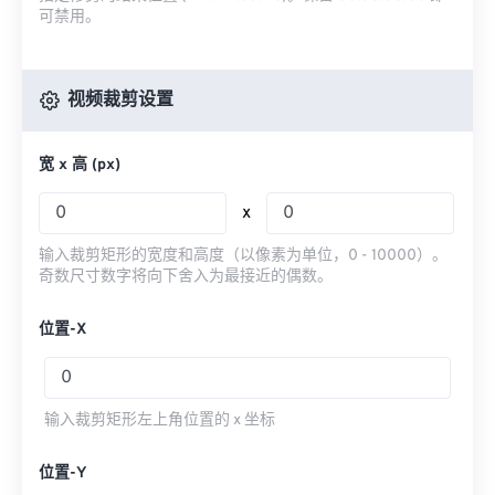
可禁用。
视频裁剪设置
宽 x 高 (px)
x
输入裁剪矩形的宽度和高度（以像素为单位，0 - 10000）。
奇数尺寸数字将向下舍入为最接近的偶数。
位置-X
输入裁剪矩形左上角位置的 x 坐标
位置-Y