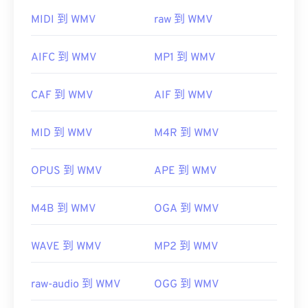
VLC
Media Player
是另一个可靠的选择，它可以跨多
MIDI 到 WMV
raw 到 WMV
个平台播放多媒体文件。
WMV 也很容易转换为其他视频文件类型。但是，请
AIFC 到 WMV
MP1 到 WMV
注意，转换过程可能会导致画质下降。如果需要转
换，
HandBrake
是一款免费的开源 WMV 文件转换工
CAF 到 WMV
AIF 到 WMV
具。
开发者：
微软
MID 到 WMV
M4R 到 WMV
首次发行：
1999年
有用的链接：
OPUS 到 WMV
APE 到 WMV
https://en.wikipedia.org/wiki/Windows_Media_Video
M4B 到 WMV
OGA 到 WMV
https://en.wikipedia.org/wiki/Advanced_Systems_Form
WAVE 到 WMV
MP2 到 WMV
raw-audio 到 WMV
OGG 到 WMV