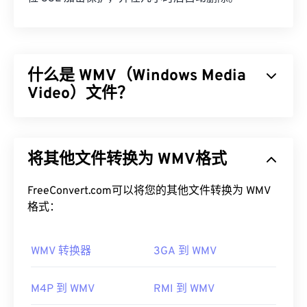
什么是 WMV（Windows Media
Video）文件？
Windows Media Video (WMV) 是一种常见且广泛支
持的视频格式。它使用
编解码器
压缩文件大小，从而
将其他文件转换为 WMV格式
生成易于管理的文件，同时保持视频质量。一种称为
高级系统格式 (ASF) 的数字容器格式通常封装 WMV
文件。
FreeConvert.com可以将您的其他文件转换为 WMV
格式：
如何打开 WMV 文件？
WMV 转换器
3GA 到 WMV
大多数媒体播放器都可以打开和读取 WMV（和
ASF）文件。打开 WMV 文件的最佳播放器是
Microsoft Windows Media Player。WMV
和 ASF 是
M4P 到 WMV
RMI 到 WMV
微软开发的，如今许多在线视频都是 WMV 文件。