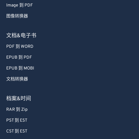
71
71
Image 到 PDF
72
72
图像转换器
73
73
74
74
文档&电子书
75
75
PDF 到 WORD
76
76
EPUB 到 PDF
77
77
EPUB 到 MOBI
78
78
文档转换器
79
79
80
80
档案&时间
81
81
RAR 到 Zip
82
82
PST 到 EST
83
83
CST 到 EST
84
84