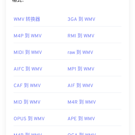
格式：
请使用
VLC Media Player
，该播放器支持多种平
如何打开 WMV 文件？
台，包括移动设备。
WMV 转换器
3GA 到 WMV
大多数媒体播放器都可以打开和读取 WMV（和
请注意，另外两种文件类型也使用 MOV 扩展名。它
ASF）文件。打开 WMV 文件的最佳播放器是
们是 AutoCAD AutoFlix 和 ROSE Online。这两种文
Microsoft Windows Media Player。WMV
和 ASF 是
M4P 到 WMV
RMI 到 WMV
件类型互不相关，其中一种已过时，另一种与在线游
微软开发的，如今许多在线视频都是 WMV 文件。
戏相关。Apple 并未开发这些技术，因此它们无法在
VLC
Media Player
是另一个可靠的选择，它可以跨多
QuickTime 中打开。
MIDI 到 WMV
raw 到 WMV
个平台播放多媒体文件。
开发者：
Apple Inc.
WMV 也很容易转换为其他视频文件类型。但是，请
AIFC 到 WMV
MP1 到 WMV
首次发行：
2001年
注意，转换过程可能会导致画质下降。如果需要转
换，
HandBrake
是一款免费的开源 WMV 文件转换工
有用的链接：
CAF 到 WMV
AIF 到 WMV
具。
https://en.wikipedia.org/wiki/QuickTime_File_Format
开发者：
微软
https://developer.apple.com/library/archive/documen
MID 到 WMV
M4R 到 WMV
CH203-BBCGDDDF
首次发行：
1999年
有用的链接：
OPUS 到 WMV
APE 到 WMV
https://en.wikipedia.org/wiki/Windows_Media_Video