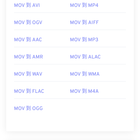
MOV 到 AVI
MOV 到 MP4
06
06
06
06
06
06
06
06
07
07
07
07
07
07
07
07
MOV 到 OGV
MOV 到 AIFF
08
08
08
08
08
08
08
08
MOV 到 AAC
MOV 到 MP3
09
09
09
09
09
09
09
09
10
10
10
10
10
10
10
10
MOV 到 AMR
MOV 到 ALAC
11
11
11
11
11
11
11
11
12
12
12
12
12
12
12
12
MOV 到 WAV
MOV 到 WMA
13
13
13
13
13
13
13
13
MOV 到 FLAC
MOV 到 M4A
14
14
14
14
14
14
14
14
15
15
15
15
15
15
15
15
MOV 到 OGG
16
16
16
16
16
16
16
16
17
17
17
17
17
17
17
17
18
18
18
18
18
18
18
18