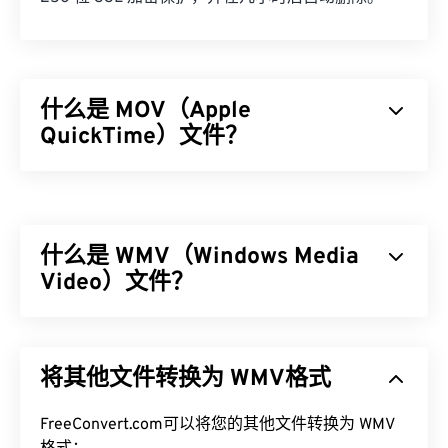
什么是 MOV（Apple
QuickTime）文件？
Apple QuickTime (MOV) 是一个可存储各种多媒​​体文
件的容器，包括
3D
和
虚拟现实 (VR)
。它因能够将多
媒体文件保存到用户设备而闻名。其显著特点之一是
什么是 WMV（Windows Media
将数据存储在电影“
原子
”和“轨道”中，从而可以对文
件进行高度精准的编辑。
Video）文件？
如何打开 MOV 文件？
Windows Media Video (WMV) 是一种常见且广泛支
持的视频格式。它使用
编解码器
压缩文件大小，从而
默认情况下，MOV 文件使用
QuickTime
打开。如果
将其他文件转换为 WMV格式
生成易于管理的文件，同时保持视频质量。一种称为
MOV 文件的版本为 2.0 或更早版本，则可以使用
高级系统格式 (ASF) 的数字容器格式通常封装 WMV
Windows Media Player
打开，但较新版本的播放器无
文件。
FreeConvert.com可以将您的其他文件转换为 WMV
法打开。如果无法使用 QuickTime 打开 MOV 文件，