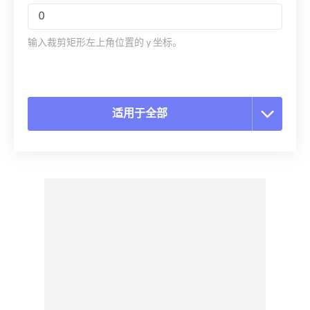
输入裁剪矩形左上角位置的 y 坐标。
适用于全部
重置所有选项
从预设应用
另存为预设