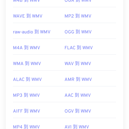
M4B 到 WMV
OGA 到 WMV
https://en.wikipedia.org/wiki/Advanced_Systems_Form
WAVE 到 WMV
MP2 到 WMV
raw-audio 到 WMV
OGG 到 WMV
M4A 到 WMV
FLAC 到 WMV
WMA 到 WMV
WAV 到 WMV
ALAC 到 WMV
AMR 到 WMV
MP3 到 WMV
AAC 到 WMV
AIFF 到 WMV
OGV 到 WMV
MP4 到 WMV
AVI 到 WMV