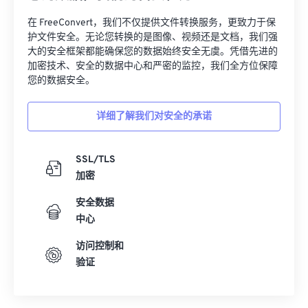
32
32
32
32
32
32
在 FreeConvert，我们不仅提供文件转换服务，更致力于保
33
33
33
33
33
33
护文件安全。无论您转换的是图像、视频还是文档，我们强
大的安全框架都能确保您的数据始终安全无虞。凭借先进的
34
34
34
34
34
34
加密技术、安全的数据中心和严密的监控，我们全方位保障
您的数据安全。
35
35
35
35
35
35
36
36
36
36
36
36
详细了解我们对安全的承诺
37
37
37
37
37
37
38
38
38
38
38
38
SSL/TLS
加密
39
39
39
39
39
39
40
40
40
40
40
40
安全数据
中心
41
41
41
41
41
41
访问控制和
42
42
42
42
42
42
验证
43
43
43
43
43
43
44
44
44
44
44
44