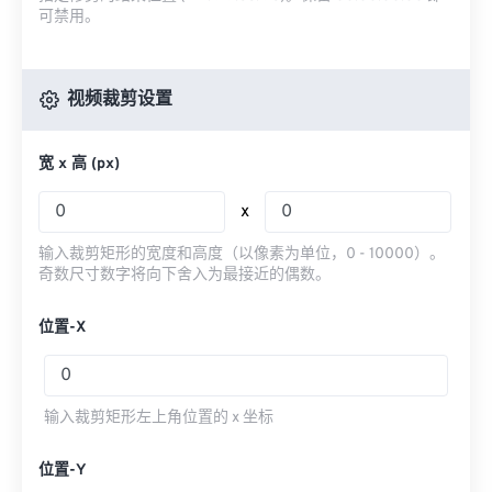
可禁用。
视频裁剪设置
宽 x 高 (px)
x
输入裁剪矩形的宽度和高度（以像素为单位，0 - 10000）。
奇数尺寸数字将向下舍入为最接近的偶数。
位置-X
输入裁剪矩形左上角位置的 x 坐标
位置-Y