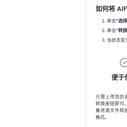
如何将 AI
单击
“选
单击
“转
当状态变
便于
只需上传您的
转换按钮即可
量将
源文件
转
格式。