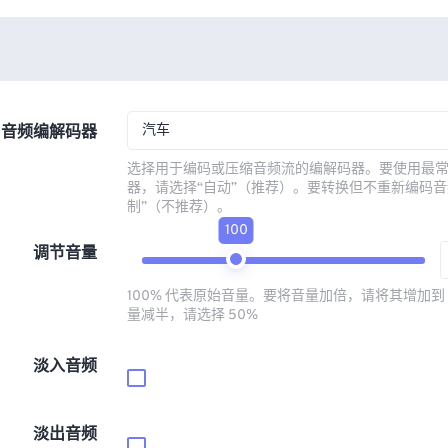
汽车
音频编解码器
选择用于编码或压缩音频流的编解码器。要使用最
器，请选择“自动”（推荐）。要转换但不重新编码音
制”（不推荐）。
100
调节音量
100% 代表原始音量。要将音量加倍，请将其增加到 
量减半，请选择 50%
淡入音频
淡出音频