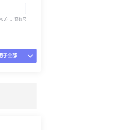
000）。奇数尺
用于全部
置所有选项
预设应用
存为预设