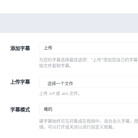
上传
添加字幕
为您的字幕选择最佳选项：“上传”添加您自己的字幕
始文件复制字幕。
上传字幕
选择一个文件
上传 .srt 或 .ass 文件。
难的
字幕模式
硬字幕始终可见并集成在视频中，适合永久字幕，
储，可以打开或关闭以进行自定义观看。