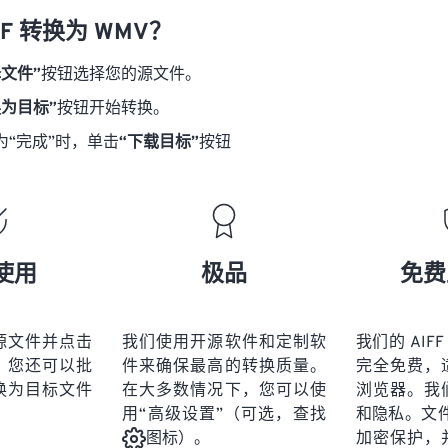
18
18
18
18
21
21
21
21
FF 转换为 WMV？
19
19
19
19
22
22
22
22
择文件”
按钮选择您的源文件。
20
20
20
20
23
23
23
23
换为目标”
按钮开始转换。
21
21
21
21
24
24
24
为“完成”时，单击
“下载目标”
按钮
22
22
22
22
25
25
25
23
23
23
23
26
26
26
24
24
24
27
27
27
25
25
25
28
28
28
使用
极品
免费
26
26
26
29
29
29
27
27
27
30
30
30
源文件并点击
我们使用开源软件和定制软
我们的 AIFF
28
28
28
31
31
31
。您还可以批
件来确保最高的转换质量。
完全免费，
29
29
29
换为目标文件
在大多数情况下，您可以使
浏览器。我
32
32
32
用“高级设置”（可选，查找
和隐私。文件受
30
30
30
33
33
33
加密保护，
图标）。