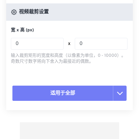
视频裁剪设置
宽 x 高 (px)
x
输入裁剪矩形的宽度和高度（以像素为单位，0 - 10000）。
奇数尺寸数字将向下舍入为最接近的偶数。
适用于全部
重置所有选项
从预设应用
另存为预设