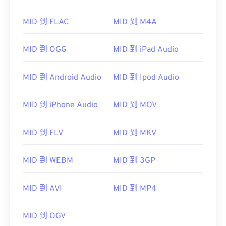
00
00
00
00
00
00
00
00
MID 到 FLAC
MID 到 M4A
01
01
01
01
01
01
01
01
MID 到 OGG
MID 到 iPad Audio
02
02
02
02
02
02
02
02
03
03
03
03
03
03
03
03
MID 到 Android Audio
MID 到 Ipod Audio
04
04
04
04
04
04
04
04
MID 到 iPhone Audio
MID 到 MOV
05
05
05
05
05
05
05
05
06
06
06
06
06
06
06
06
MID 到 FLV
MID 到 MKV
07
07
07
07
07
07
07
07
08
08
08
08
08
08
08
08
MID 到 WEBM
MID 到 3GP
09
09
09
09
09
09
09
09
MID 到 AVI
MID 到 MP4
10
10
10
10
10
10
10
10
11
11
11
11
11
11
11
11
MID 到 OGV