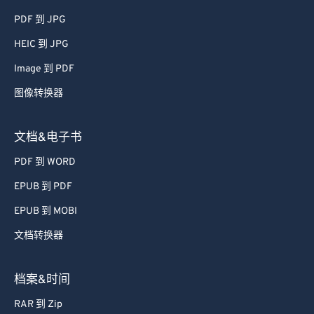
65
65
PDF 到 JPG
66
66
HEIC 到 JPG
67
67
Image 到 PDF
68
68
图像转换器
69
69
70
70
文档&电子书
71
71
PDF 到 WORD
72
72
EPUB 到 PDF
73
73
EPUB 到 MOBI
74
74
文档转换器
75
75
76
76
档案&时间
77
77
RAR 到 Zip