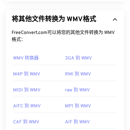
如何打开 MIDI 文件？
Windows Media Video (WMV) 是一种常见且广泛支
持的视频格式。它使用
编解码器
压缩文件大小，从而
打开 MIDI 文件的最佳程序是
Awave Studio
和
将其他文件转换为 WMV格式
生成易于管理的文件，同时保持视频质量。一种称为
Audacity。Awave
可以读取 260 种不同的音频格
高级系统格式 (ASF) 的数字容器格式通常封装 WMV
式。Audacity 是
一款免费的
开源
软件，可跨平台和
文件。
FreeConvert.com可以将您的其他文件转换为 WMV
操作系统运行。
格式：
如何打开 WMV 文件？
其他可以打开 MIDI 的程序包括
Winamp
、
Windows
Media Player
、
vanBasco 的卡拉 OK 播放器
、
卡拉
WMV 转换器
3GA 到 WMV
大多数媒体播放器都可以打开和读取 WMV（和
OK 播放器
、
Musicnotes 播放器
和
Sibelius
。
ASF）文件。打开 WMV 文件的最佳播放器是
开发者：
MIDI 制造商协会
Microsoft Windows Media Player。WMV
和 ASF 是
M4P 到 WMV
RMI 到 WMV
微软开发的，如今许多在线视频都是 WMV 文件。
首次发行：
1983年
VLC
Media Player
是另一个可靠的选择，它可以跨多
MIDI 到 WMV
raw 到 WMV
有用的链接：
个平台播放多媒体文件。
https://en.wikipedia.org/wiki/MIDI
WMV 也很容易转换为其他视频文件类型。但是，请
AIFC 到 WMV
MP1 到 WMV
https://www.midi.org/specifications
注意，转换过程可能会导致画质下降。如果需要转
换，
HandBrake
是一款免费的开源 WMV 文件转换工
CAF 到 WMV
AIF 到 WMV
具。