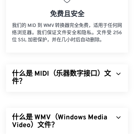
免费且安全
我们的 MID 到 WMV 转换器完全免费，适用于任何网
络浏览器。我们保证文件安全和隐私。文件受 256
位 SSL 加密保护，并在几小时后自动删除。
什么是 MIDI（乐器数字接口）文
件？
乐器数字接口 (MIDI) 是一种管理数字乐器与计算机
之间交互的协议。本质上，MIDI 是
数字音乐
世界的
标准化语言。MIDI 与其他音频文件类型不同，其目
什么是 WMV（Windows Media
的是在应用程序、软件和硬件之间共享音乐信息（例
如音符、时值、音高和音量）。
Video）文件？