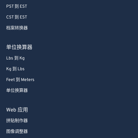
78
78
PST 到 EST
79
79
CST 到 EST
80
80
档案转换器
81
81
82
82
单位换算器
83
83
Lbs 到 Kg
84
84
Kg 到 Lbs
85
85
Feet 到 Meters
86
86
单位换算器
87
87
88
88
Web 应用
89
89
拼贴制作器
90
90
图像调整器
91
91