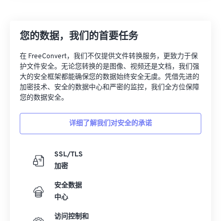
26
26
26
26
26
26
27
27
27
27
27
27
您的数据，我们的首要任务
28
28
28
28
28
28
在 FreeConvert，我们不仅提供文件转换服务，更致力于保
29
29
29
29
29
29
护文件安全。无论您转换的是图像、视频还是文档，我们强
大的安全框架都能确保您的数据始终安全无虞。凭借先进的
30
30
30
30
30
30
加密技术、安全的数据中心和严密的监控，我们全方位保障
31
31
31
31
31
31
您的数据安全。
32
32
32
32
32
32
详细了解我们对安全的承诺
33
33
33
33
33
33
34
34
34
34
34
34
SSL/TLS
35
35
35
35
35
35
加密
36
36
36
36
36
36
安全数据
中心
37
37
37
37
37
37
38
38
38
38
38
38
访问控制和