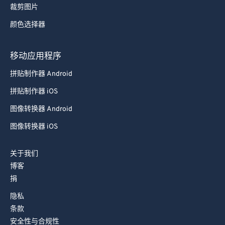
裁剪图片
92
92
颜色选择器
93
93
94
94
移动应用程序
95
95
拼贴制作器 Android
96
96
拼贴制作器 iOS
97
97
图像转换器 Android
98
98
图像转换器 iOS
99
99
关于我们
博客
捐
隐私
条款
安全性与合规性