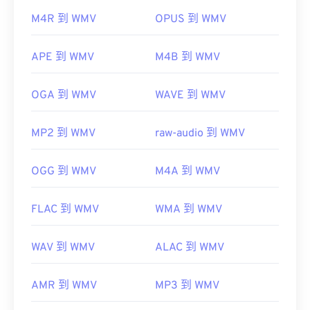
开发者：
微软
M4R 到 WMV
OPUS 到 WMV
首次发行：
1999年
有用的链接：
APE 到 WMV
M4B 到 WMV
https://en.wikipedia.org/wiki/Windows_Media_Video
OGA 到 WMV
WAVE 到 WMV
https://en.wikipedia.org/wiki/Advanced_Systems_Form
MP2 到 WMV
raw-audio 到 WMV
OGG 到 WMV
M4A 到 WMV
FLAC 到 WMV
WMA 到 WMV
WAV 到 WMV
ALAC 到 WMV
AMR 到 WMV
MP3 到 WMV