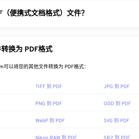
DF（便携式文档格式）文件？
 (PDF) 是一种通用文件格式，兼具文本文档和图形图像的特点
。PDF 之所以如此受欢迎，是因为它可以保留原始文档格式。PD
统上都始终保持一致。
转换为 PDF格式
DF 文件？
rt.com可以将您的其他文件转换为 PDF格式：
开 PDF 时都会直接使用
Adob​​e Acrobat Reader。Adobe
制定了 
面上最受欢迎
的免费 PDF 阅读器
。虽然它用起来完全没问题，但
TIFF 到 PDF
JPG 到 PDF
你可能永远不需要或不想使用的功能。
，例如 Chrome 和 Firefox，都可以自动打开 PDF 文件。
PNG 到 PDF
ODD 到 PDF
程序来实现这一点，但当您在线点击 PDF 链接时，自动打开一
。如果您需要更多功能，我强烈推荐
SumatraPDF
或
MuPDF
。这
WebP 到 PDF
SVG 到 PDF
Nikon RAW 到 PDF
SR2 到 PDF