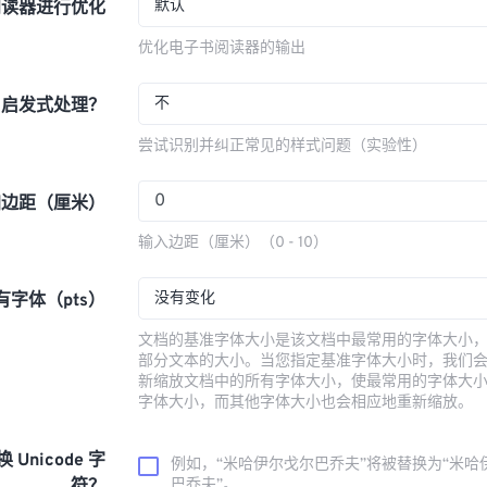
默认
阅读器进行优化
优化电子书阅读器的输出
不
用启发式处理？
尝试识别并纠正常见的样式问题（实验性）
加边距（厘米）
输入边距（厘米）（0 - 10）
没有变化
字体（pts）
文档的基准字体大小是该文档中最常用的字体大小
部分文本的大小。当您指定基准字体大小时，我们
新缩放文档中的所有字体大小，使最常用的字体大
字体大小，而其他字体大小也会相应地重新缩放。
换 Unicode 字
例如，“米哈伊尔·戈尔巴乔夫”将被替换为“米哈
巴乔夫”。