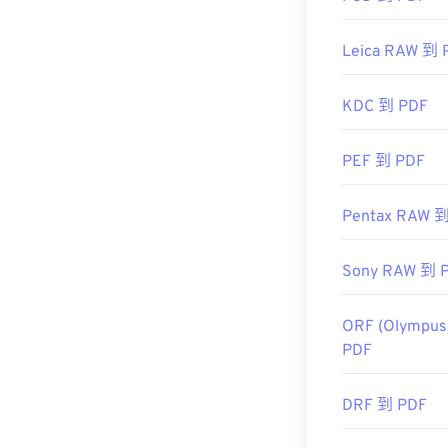
首次发布：
19
有用的链接：
Leica RAW 到 
https://en.wik
KDC 到 PDF
https://acroba
PEF 到 PDF
Pentax RAW 
Sony RAW 到 
ORF (Olympus
PDF
DRF 到 PDF