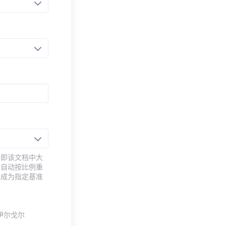
，即该文档中大
会自动按比例重
小成为指定基准
伊尔·戈尔