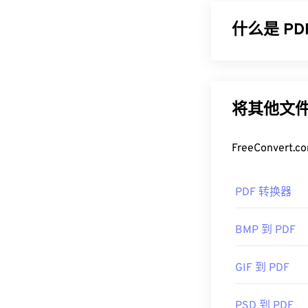
什么是 P
可移植文档格式
的文件类型之一
设备或操作系
将其他文件
如何打开 P
FreeConve
大多数人需要打
程序无疑是市
PDF 转换器
肿，包含许多
大多数网络浏览器
BMP 到 PDF
需要插件或扩展
序会非常方便
GIF 到 PDF
的。
开发者：
ISO
PSD 到 PDF