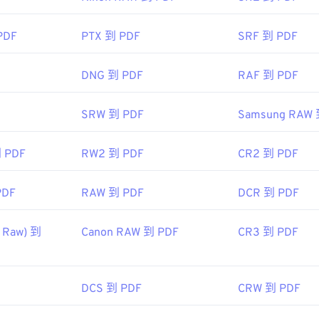
93年6月15日
PDF
PTX 到 PDF
SRF 到 PDF
ipedia.org/wiki/Portable_Document_Format
DNG 到 PDF
RAF 到 PDF
t.adobe.com/us/en/why-adobe/about-adobe-pdf.html
SRW 到 PDF
Samsung RAW 
到 PDF
RW2 到 PDF
CR2 到 PDF
PDF
RAW 到 PDF
DCR 到 PDF
 Raw) 到
Canon RAW 到 PDF
CR3 到 PDF
DCS 到 PDF
CRW 到 PDF