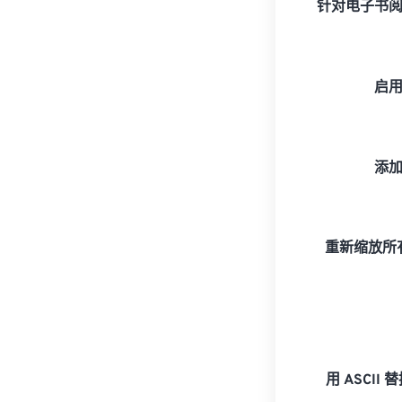
针对电子书
启
添
重新缩放所有
用 ASCII 替