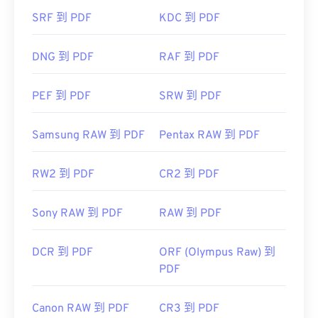
SRF 到 PDF
KDC 到 PDF
https://en.wikipedia.org/wiki/Portable_Document_Form
https://acrobat.adobe.com/us/en/why-
DNG 到 PDF
RAF 到 PDF
adobe/about-adobe-pdf.html
PEF 到 PDF
SRW 到 PDF
Samsung RAW 到 PDF
Pentax RAW 到 PDF
RW2 到 PDF
CR2 到 PDF
Sony RAW 到 PDF
RAW 到 PDF
DCR 到 PDF
ORF (Olympus Raw) 到
PDF
Canon RAW 到 PDF
CR3 到 PDF