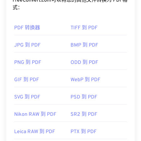
都始终保持一致。
FreeConvert.com可以将您的其他文件转换为 PDF格
式：
如何打开 PDF 文件？
PDF 转换器
TIFF 到 PDF
大多数人需要打开 PDF 时都会直接使用
Adob​​e
Acrobat Reader。Adobe
制定了 PDF 标准，其程序
无疑是市面上最受欢迎
的免费 PDF 阅读器
。虽然它
JPG 到 PDF
BMP 到 PDF
用起来完全没问题，但我发现它有点臃肿，包含许多
你可能永远不需要或不想使用的功能。
PNG 到 PDF
ODD 到 PDF
大多数网络浏览器，例如 Chrome 和 Firefox，都可
以自动打开 PDF 文件。您可能需要也可能不需要插
GIF 到 PDF
WebP 到 PDF
件或扩展程序来实现这一点，但当您在线点击 PDF
链接时，自动打开一个插件或扩展程序会非常方便。
SVG 到 PDF
PSD 到 PDF
如果您需要更多功能，我强烈推荐
SumatraPDF
或
MuPDF
。这两个都是免费的。
Nikon RAW 到 PDF
SR2 到 PDF
开发者：
ISO
首次发布：
1993年6月15日
Leica RAW 到 PDF
PTX 到 PDF
有用的链接：