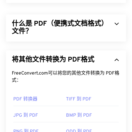
什么是 PDF（便携式文档格式）
文件？
可移植文档格式 (PDF) 是一种通用文件格式，兼具文
本文档和图形图像的特点，是当今最常用的文件类型
将其他文件转换为 PDF格式
之一。PDF 之所以如此受欢迎，是因为它可以保留
原始文档格式。PDF 文件在任何设备或操作系统上
都始终保持一致。
FreeConvert.com可以将您的其他文件转换为 PDF格
式：
如何打开 PDF 文件？
PDF 转换器
TIFF 到 PDF
大多数人需要打开 PDF 时都会直接使用
Adob​​e
Acrobat Reader。Adobe
制定了 PDF 标准，其程序
无疑是市面上最受欢迎
的免费 PDF 阅读器
。虽然它
JPG 到 PDF
BMP 到 PDF
用起来完全没问题，但我发现它有点臃肿，包含许多
你可能永远不需要或不想使用的功能。
PNG 到 PDF
ODD 到 PDF