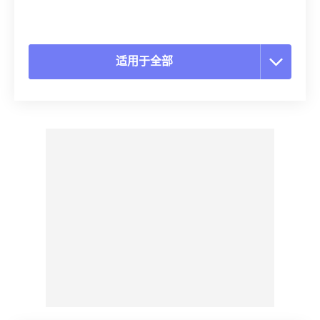
适用于全部
重置所有选项
从预设应用
另存为预设