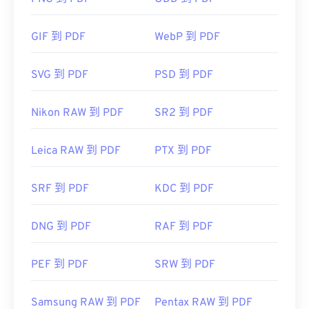
大多数网络浏览器，例如 Chrome 和 Firefox，都可
以自动打开 PDF 文件。您可能需要也可能不需要插
GIF 到 PDF
WebP 到 PDF
件或扩展程序来实现这一点，但当您在线点击 PDF
链接时，自动打开一个插件或扩展程序会非常方便。
SVG 到 PDF
PSD 到 PDF
如果您需要更多功能，我强烈推荐
SumatraPDF
或
MuPDF
。这两个都是免费的。
Nikon RAW 到 PDF
SR2 到 PDF
开发者：
ISO
首次发布：
1993年6月15日
Leica RAW 到 PDF
PTX 到 PDF
有用的链接：
SRF 到 PDF
KDC 到 PDF
https://en.wikipedia.org/wiki/Portable_Document_Form
https://acrobat.adobe.com/us/en/why-
DNG 到 PDF
RAF 到 PDF
adobe/about-adobe-pdf.html
PEF 到 PDF
SRW 到 PDF
Samsung RAW 到 PDF
Pentax RAW 到 PDF