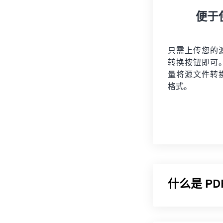
便于
只需上传您的
转换按钮即可
量将
源文件
转
格式。
什么是 P
可移植文档格式