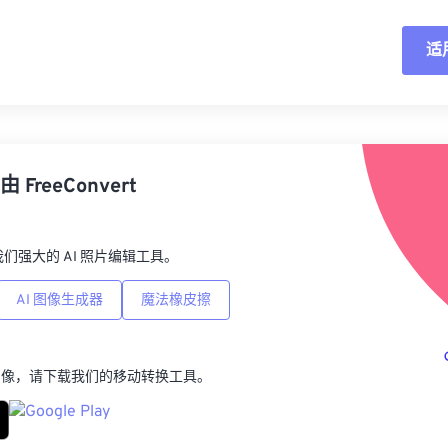
适
重
从
由
FreeConvert
另
p，我们强大的 AI 照片编辑工具。
AI 图像生成器
魔法橡皮擦
图像，请下载我们的移动转换工具。