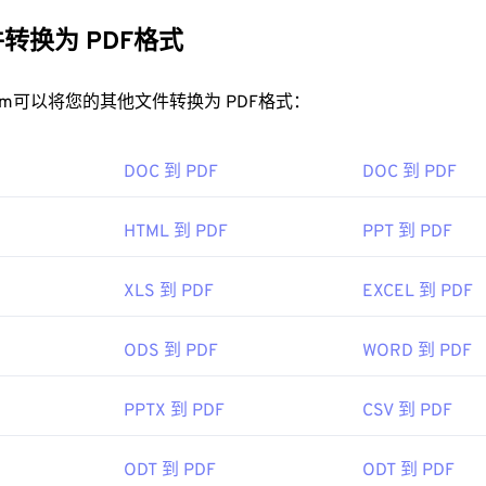
。PDF 之所以如此受欢迎，是因为它可以保留原始文档格式。PD
统上都始终保持一致。
转换为 PDF格式
DF 文件？
rt.com可以将您的其他文件转换为 PDF格式：
开 PDF 时都会直接使用
Adob​​e Acrobat Reader。Adobe
制定了 
面上最受欢迎
的免费 PDF 阅读器
。虽然它用起来完全没问题，但
DOC 到 PDF
DOC 到 PDF
你可能永远不需要或不想使用的功能。
，例如 Chrome 和 Firefox，都可以自动打开 PDF 文件。
HTML 到 PDF
PPT 到 PDF
程序来实现这一点，但当您在线点击 PDF 链接时，自动打开一
。如果您需要更多功能，我强烈推荐
SumatraPDF
或
MuPDF
。这
XLS 到 PDF
EXCEL 到 PDF
ODS 到 PDF
WORD 到 PDF
93年6月15日
PPTX 到 PDF
CSV 到 PDF
ipedia.org/wiki/Portable_Document_Format
ODT 到 PDF
ODT 到 PDF
t.adobe.com/us/en/why-adobe/about-adobe-pdf.html