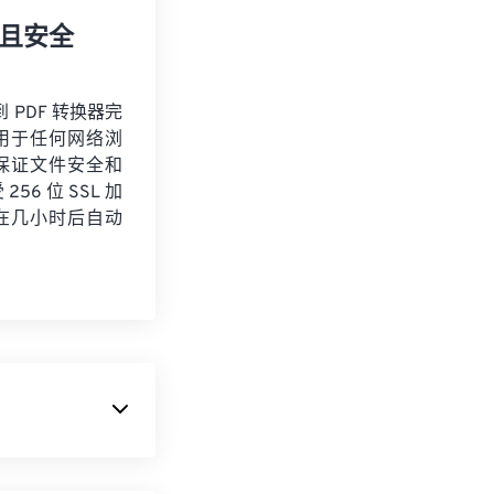
且安全
到 PDF 转换器完
用于任何网络浏
保证文件安全和
56 位 SSL 加
在几小时后自动
，是当今最常用