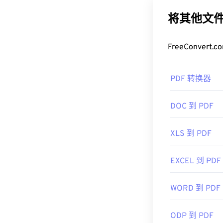
的文件类型之一
设备或操作系
将其他文件
如何打开 P
FreeConve
大多数人需要打
程序无疑是市
PDF 转换器
肿，包含许多
大多数网络浏览器
DOC 到 PDF
需要插件或扩展
序会非常方便
XLS 到 PDF
的。
开发者：
ISO
EXCEL 到 PDF
首次发布：
19
有用的链接：
WORD 到 PDF
https://en.wik
ODP 到 PDF
https://acroba