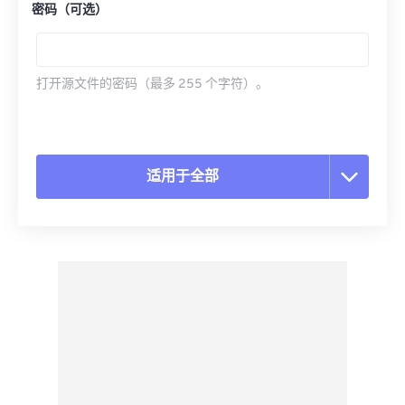
密码（可选）
打开源文件的密码（最多 255 个字符）。
适用于全部
重置所有选项
从预设应用
另存为预设