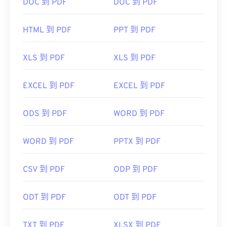
无疑是市面上最受欢迎
的免费 PDF 阅读器
。虽然它
DOC 到 PDF
DOC 到 PDF
用起来完全没问题，但我发现它有点臃肿，包含许多
你可能永远不需要或不想使用的功能。
HTML 到 PDF
PPT 到 PDF
大多数网络浏览器，例如 Chrome 和 Firefox，都可
以自动打开 PDF 文件。您可能需要也可能不需要插
XLS 到 PDF
XLS 到 PDF
件或扩展程序来实现这一点，但当您在线点击 PDF
链接时，自动打开一个插件或扩展程序会非常方便。
EXCEL 到 PDF
EXCEL 到 PDF
如果您需要更多功能，我强烈推荐
SumatraPDF
或
MuPDF
。这两个都是免费的。
ODS 到 PDF
WORD 到 PDF
开发者：
ISO
首次发布：
1993年6月15日
WORD 到 PDF
PPTX 到 PDF
有用的链接：
CSV 到 PDF
ODP 到 PDF
https://en.wikipedia.org/wiki/Portable_Document_Form
https://acrobat.adobe.com/us/en/why-
ODT 到 PDF
ODT 到 PDF
adobe/about-adobe-pdf.html
TXT 到 PDF
XLSX 到 PDF