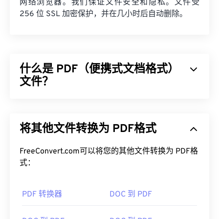
网络浏览器。我们保证文件安全和隐私。文件受
256 位 SSL 加密保护，并在几小时后自动删除。
什么是 PDF（便携式文档格式）
文件？
可移植文档格式 (PDF) 是一种通用文件格式，兼具文
本文档和图形图像的特点，是当今最常用的文件类型
将其他文件转换为 PDF格式
之一。PDF 之所以如此受欢迎，是因为它可以保留
原始文档格式。PDF 文件在任何设备或操作系统上
都始终保持一致。
FreeConvert.com可以将您的其他文件转换为 PDF格
式：
如何打开 PDF 文件？
PDF 转换器
DOC 到 PDF
大多数人需要打开 PDF 时都会直接使用
Adob​​e
Acrobat Reader。Adobe
制定了 PDF 标准，其程序