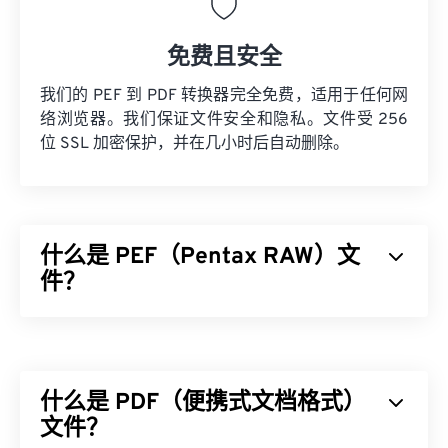
免费且安全
我们的 PEF 到 PDF 转换器完全免费，适用于任何网
络浏览器。我们保证文件安全和隐私。文件受 256
位 SSL 加密保护，并在几小时后自动删除。
什么是 PEF（Pentax RAW）文
件？
宾得电子文件 (PEF) 是
宾得数码相机
生成的原始图像
文件格式，用于存储未经编辑和压缩的图像。使用原
始图像的优势在于它能够提供高质量的图像、易于恢
什么是 PDF（便携式文档格式）
复信息、易于校正以及许多其他
优点
和
好处
。
文件？