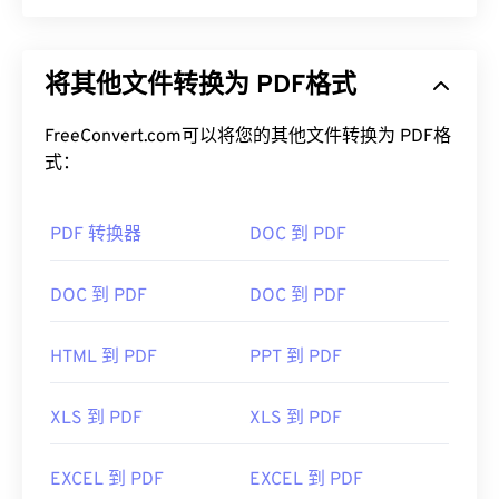
如何打开 PEF 文件？
可移植文档格式 (PDF) 是一种通用文件格式，兼具文
Ricoh Imaging Americas Corporation
提供
PENTAX
本文档和图形图像的特点，是当今最常用的文件类型
PHOTO Laboratory
软件，该软件是打开 PEF 的默认
将其他文件转换为 PDF格式
之一。PDF 之所以如此受欢迎，是因为它可以保留
软件。另一个常用的 PEF 查看程序是
PENTAX
原始文档格式。PDF 文件在任何设备或操作系统上
PHOTO Browser
。另一个非 Pentax 程序是
Adob​​e
都始终保持一致。
FreeConvert.com可以将您的其他文件转换为 PDF格
Photoshop Lightroom
。
式：
如何打开 PDF 文件？
许多其他程序可以成功打开此文件类型。对于
Microsoft Windows 和 macOS，
Adobe Photoshop
PDF 转换器
DOC 到 PDF
大多数人需要打开 PDF 时都会直接使用
Adob​​e
和
Adob​​e Photoshop Lightroom
都非常适合打开和转
Acrobat Reader。Adobe
制定了 PDF 标准，其程序
换 PEF。在 Linux/Unix 上，
darktable
是
开源
、跨平
无疑是市面上最受欢迎
的免费 PDF 阅读器
。虽然它
DOC 到 PDF
DOC 到 PDF
台且免费的。PEF 通常转换为 Adob​​e 数字负片原始
用起来完全没问题，但我发现它有点臃肿，包含许多
图像 (DNG)、标记图像文件格式（
PEF 转 TIFF
）、
你可能永远不需要或不想使用的功能。
JPG（
PEF 转 JPEG
）或便携式网络图形（
PEF 转
HTML 到 PDF
PPT 到 PDF
PNG
）文件格式。
大多数网络浏览器，例如 Chrome 和 Firefox，都可
以自动打开 PDF 文件。您可能需要也可能不需要插
开发者：
理光映像株式会社
XLS 到 PDF
XLS 到 PDF
件或扩展程序来实现这一点，但当您在线点击 PDF
首次发布：
2006 年 5 月
链接时，自动打开一个插件或扩展程序会非常方便。
EXCEL 到 PDF
EXCEL 到 PDF
如果您需要更多功能，我强烈推荐
SumatraPDF
或