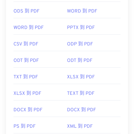
MuPDF
。这两个都是免费的。
ODS 到 PDF
WORD 到 PDF
开发者：
ISO
首次发布：
1993年6月15日
WORD 到 PDF
PPTX 到 PDF
有用的链接：
CSV 到 PDF
ODP 到 PDF
https://en.wikipedia.org/wiki/Portable_Document_Form
https://acrobat.adobe.com/us/en/why-
ODT 到 PDF
ODT 到 PDF
adobe/about-adobe-pdf.html
TXT 到 PDF
XLSX 到 PDF
XLSX 到 PDF
TEXT 到 PDF
DOCX 到 PDF
DOCX 到 PDF
PS 到 PDF
XML 到 PDF