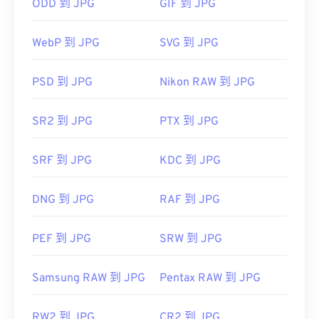
像查看器、图像编辑器或网页浏览器中打开它。要选
ODD 到 JPG
GIF 到 JPG
择特定的应用程序打开文件，请右键单击并选择“打
开方式”。
WebP 到 JPG
SVG 到 JPG
JPG 文件可在
Chrome
等主流网页浏览器、
Microsoft Photos 等 Microsoft
应用程序以及
Apple
PSD 到 JPG
Nikon RAW 到 JPG
Preview
等 Mac OS 应用程序上自动打开。要调整
JPEG 图像大小，请使用我们的
图像调整器
工具。
SR2 到 JPG
PTX 到 JPG
开发者：
联合图像专家组
SRF 到 JPG
KDC 到 JPG
首次发布：
1992年9月18日
相关JPG工具：
DNG 到 JPG
RAF 到 JPG
使用我们的
颜色选择器
从图像中选择颜色
PEF 到 JPG
SRW 到 JPG
Samsung RAW 到 JPG
Pentax RAW 到 JPG
RW2 到 JPG
CR2 到 JPG