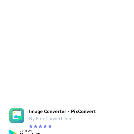
Image Converter - PixConvert
By FreeConvert.com