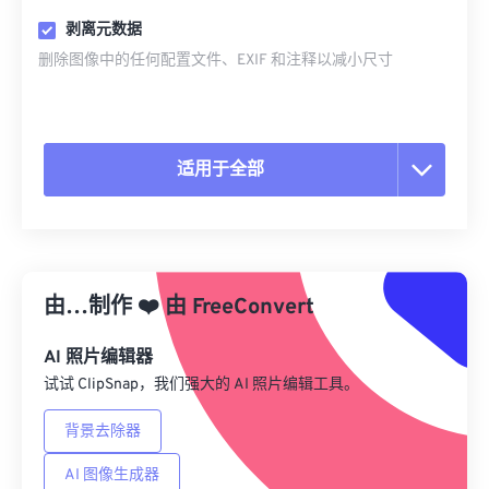
剥离元数据
删除图像中的任何配置文件、EXIF 和注释以减小尺寸
适用于全部
重置所有选项
从预设应用
由…制作
❤️
由
FreeConvert
另存为预设
AI 照片编辑器
试试 ClipSnap，我们强大的 AI 照片编辑工具。
背景去除器
AI 图像生成器