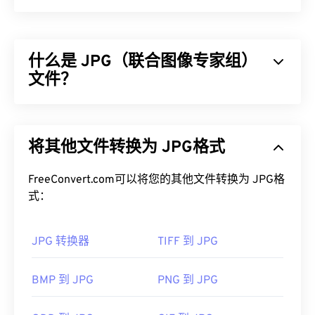
什么是 JPG（联合图像专家组）
文件？
JPG（联合图像专家组）是一种通用文件格式，利用
算法压缩照片和图形。JPG 提供的高压缩率是其广
将其他文件转换为 JPG格式
泛应用的原因。JPG 文件相对较小，非常适合在互
联网上传输和在网站上使用。您可以使用我们的
FreeConvert.com可以将您的其他文件转换为 JPG格
JPEG 压缩
工具将文件大小减少高达 80%！
式：
如果您需要更好的压缩效果，您可以将
JPG 转换为
WebP
，这是一种更新、更易压缩的文件格式。
JPG 转换器
TIFF 到 JPG
如何打开 JPG 文件？
BMP 到 JPG
PNG 到 JPG
几乎所有图像查看器程序和应用程序都能识别并打开
JPG 文件。只需双击 JPG 文件，通常即可在默认图