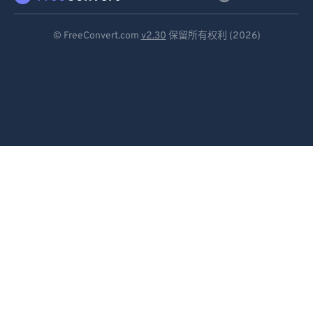
Deutsch
© FreeConvert.com
v2.30
保留所有权利 (2026)
Español
Français
Português
Italiano
Dutch
日本語
简体中文
繁體中文
한국어
Svenska