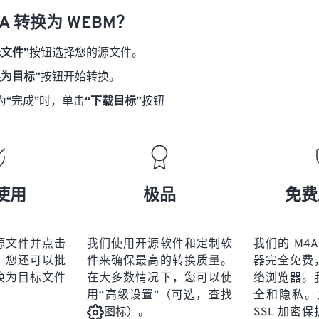
18
18
18
18
21
21
21
21
A 转换为 WEBM？
19
19
19
19
22
22
22
22
择文件”
按钮选择您的源文件。
20
20
20
20
23
23
23
23
换为目标”
按钮开始转换。
21
21
21
21
24
24
24
为“完成”时，单击
“下载目标”
按钮
22
22
22
22
25
25
25
23
23
23
23
26
26
26
24
24
24
27
27
27
25
25
25
28
28
28
使用
极品
免费
26
26
26
29
29
29
27
27
27
30
30
30
源文件并点击
我们使用开源软件和定制软
我们的 M4A
28
28
28
31
31
31
。您还可以批
件来确保最高的转换质量。
器完全免费
29
29
29
换为目标文件
在大多数情况下，您可以使
络浏览器。
32
32
32
用“高级设置”（可选，查找
全和隐私。文
30
30
30
33
33
33
SSL 加密
图标）。