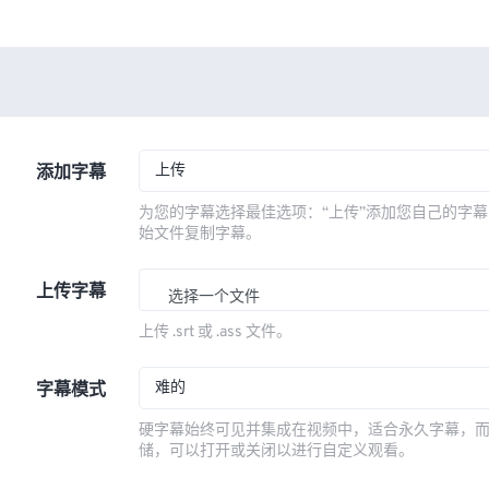
上传
添加字幕
为您的字幕选择最佳选项：“上传”添加您自己的字幕
始文件复制字幕。
上传字幕
选择一个文件
上传 .srt 或 .ass 文件。
难的
字幕模式
硬字幕始终可见并集成在视频中，适合永久字幕，
储，可以打开或关闭以进行自定义观看。