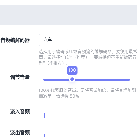
汽车
音频编解码器
选择用于编码或压缩音频流的编解码器。要使用最
器，请选择“自动”（推荐）。要转换但不重新编码音
制”（不推荐）。
100
调节音量
100% 代表原始音量。要将音量加倍，请将其增加到 
量减半，请选择 50%
淡入音频
淡出音频