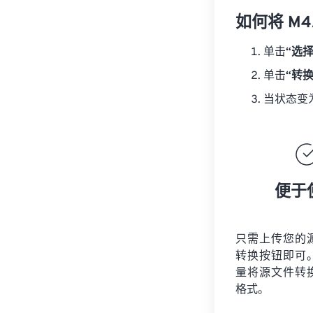
如何将 M4
单击
“选
单击
“转
当状态变
便于
只需上传您的
转换按钮即可
量将
源文件
转
格式。