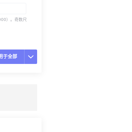
000）。奇数尺
用于全部
置所有选项
预设应用
存为预设